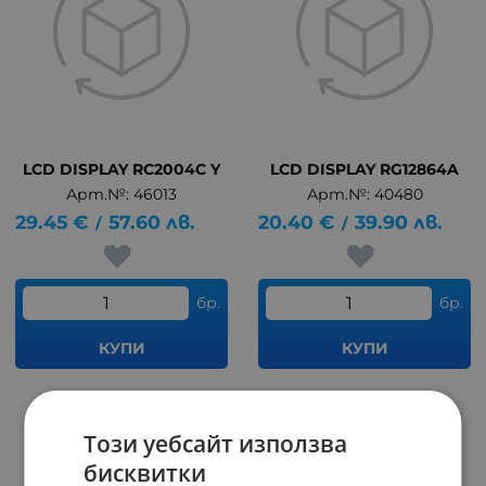
LCD DISPLAY RC2004C Y
LCD DISPLAY RG12864A
Арт.№: 46013
Арт.№: 40480
29.45
€
57.60
лв.
20.40
€
39.90
лв.
/
/
бр.
бр.
КУПИ
КУПИ
НЕНАЛИЧЕН
Този уебсайт използва
бисквитки