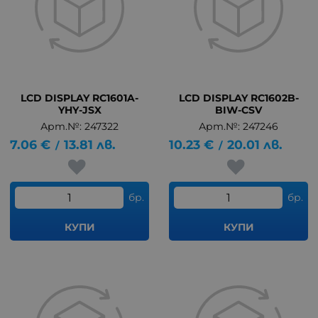
LCD DISPLAY RC1601A-
LCD DISPLAY RC1602B-
YHY-JSX
BIW-CSV
Арт.№: 247322
Арт.№: 247246
7.06
€
13.81
лв.
10.23
€
20.01
лв.
/
/
бр.
бр.
КУПИ
КУПИ