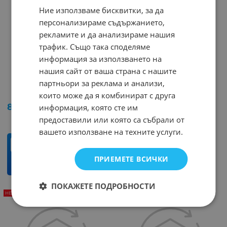
Ние използваме бисквитки, за да
персонализираме съдържанието,
рекламите и да анализираме нашия
трафик. Също така споделяме
информация за използването на
нашия сайт от ваша страна с нашите
LCD DISPLAY RC1602B-
LCD DISPLAY RC2004A-
GHW-CSX
YHW-CSV
партньори за реклама и анализи,
Арт.№: 35993
Арт.№: 245523
които може да я комбинират с друга
8.08
€
15.80
лв.
информация, която сте им
/
предоставили или която са събрали от
вашето използване на техните услуги.
бр.
ПРИЕМЕТЕ ВСИЧКИ
КУПИ
ПОКАЖЕТЕ ПОДРОБНОСТИ
НЕНАЛИЧЕН
НЕНАЛИЧЕН