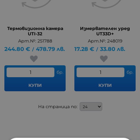
Термовизионна камера
Измервателен уред
UTI-32
UT33D+
Арт.№: 251788
Арт.№: 248019
244.80
€
478.79
лв.
17.28
€
33.80
лв.
/
/
бр.
бр.
КУПИ
КУПИ
На страница по: