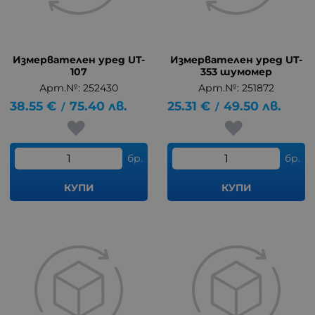
Измервателен уред UT-
Измервателен уред UT-
107
353 шумомер
Арт.№: 252430
Арт.№: 251872
38.55
€
75.40
лв.
25.31
€
49.50
лв.
/
/
бр.
бр.
КУПИ
КУПИ