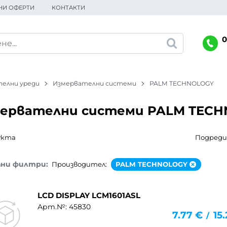
НИ ОФЕРТИ
КОНТАКТИ
0
елни уреди
Измервателни системи
PALM TECHNOLOGY
ервателни системи PALM TEC
укта
Подреди 
ани филтри:
Производител:
PALM TECHNOLOGY
LCD DISPLAY LCM1601ASL
Арт.№: 45830
7.77
€
15
/