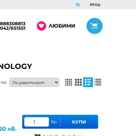
ВХОД
888308813
ЛЮБИМИ
042/651551
HNOLOGY
по:
бр.
КУПИ
.20
лв.