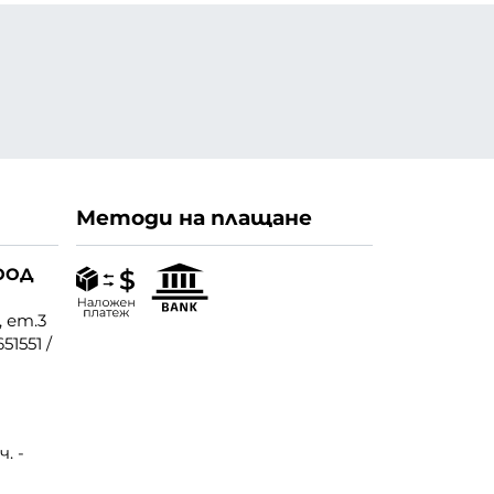
Методи на плащане
ООД
, ет.3
51551
/
. -