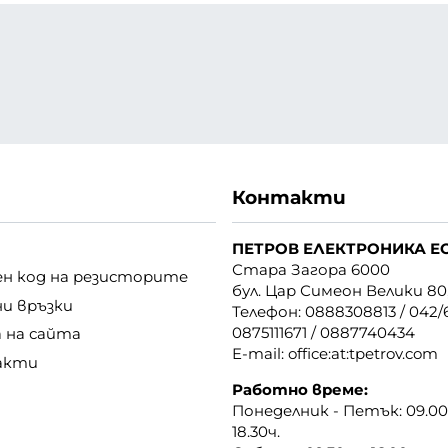
Контакти
ПЕТРОВ ЕЛЕКТРОНИКА Е
Стара Загора 6000
н код на резисторите
бул. Цар Симеон Велики 80
ни връзки
Телефон:
0888308813
/
042/6
0875111671
/
0887740434
 на сайта
E-mail:
office:at:tpetrov.com
акти
Работно време:
Понеделник - Петък: 09.00ч
18.30ч.