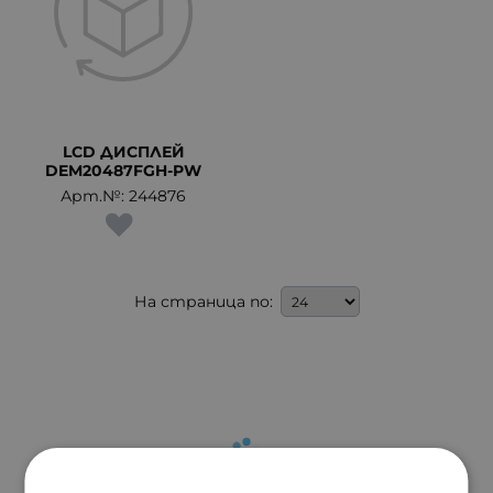
LCD ДИСПЛЕЙ
DEM20487FGH-PW
Арт.№: 244876
На страница по: