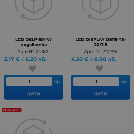
LCD DELP-501-W
LCD DISPLAY DE119-TS-
подсветка
20/7.5
Арт.№: 247821
Арт.№: 247795
3.17
€
6.20
лв.
4.50
€
8.80
лв.
/
/
бр.
бр.
КУПИ
КУПИ
НЕНАЛИЧЕН