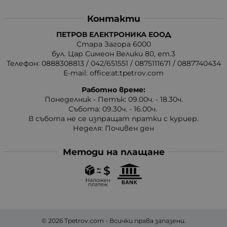
Контакти
ПЕТРОВ ЕЛЕКТРОНИКА ЕООД
Стара Загора 6000
бул. Цар Симеон Велики 80, ет.3
Телефон:
0888308813
/
042/651551
/
0875111671
/
0887740434
E-mail:
office:at:tpetrov.com
Работно време:
Понеделник - Петък: 09.00ч. - 18.30ч.
Събота: 09.30ч. - 16.00ч.
В събота не се изпращат пратки с куриер.
Неделя: Почивен ден
Методи на плащане
© 2026
Tpetrov.com
- Всички права запазени.