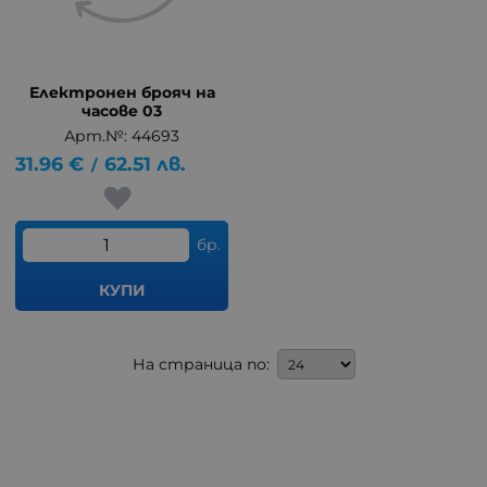
Електронен брояч на
часове 03
Арт.№: 44693
31.96
€
62.51
лв.
/
бр.
КУПИ
На страница по: