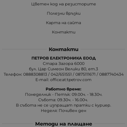
Цветен код на резисторите
Полезни връзки
Карта на сайта
Контакти
Контакти
ПЕТРОВ ЕЛЕКТРОНИКА ЕООД
Стара Загора 6000
бул. Цар Симеон Велики 80, ет.3
Телефон:
0888308813
/
042/651551
/
0875111671
/
0887740434
E-mail:
office:at:tpetrov.com
Работно време:
Понеделник - Петък: 09.00ч. - 18.30ч.
Събота: 09.30ч. - 16.00ч.
В събота не се изпращат пратки с куриер.
Неделя: Почивен ден
Методи на плащане