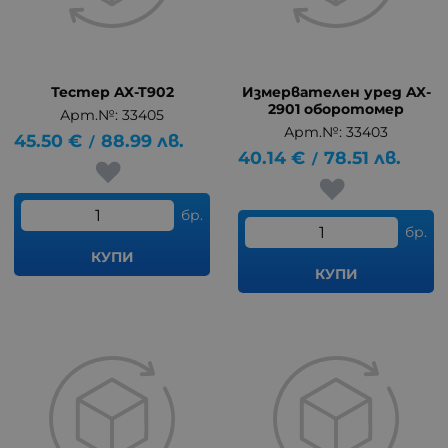
Тестер AX-T902
Измервателен уред AX-
2901 оборотомер
Арт.№: 33405
Арт.№: 33403
45.50
€
88.99
лв.
/
40.14
€
78.51
лв.
/
бр.
бр.
КУПИ
КУПИ