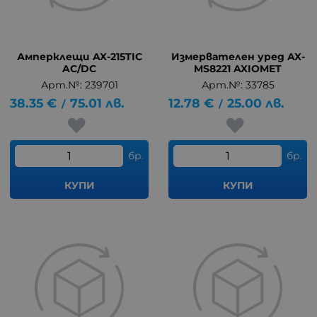
Амперклещи AX-215TIC
Измервателен уред AX-
AC/DC
MS8221 AXIOMET
Арт.№: 239701
Арт.№: 33785
38.35
€
75.01
лв.
12.78
€
25.00
лв.
/
/
бр.
бр.
КУПИ
КУПИ