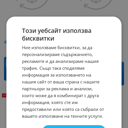
Тестер MS6812
Амперклещи AX-203
Този уебсайт използва
AXIOMET
Арт.№: 33107
бисквитки
Арт.№: 7924
43.46
€
85.00
лв.
/
89.48
€
175.01
лв.
Ние използваме бисквитки, за да
/
персонализираме съдържанието,
рекламите и да анализираме нашия
бр.
трафик. Също така споделяме
бр.
информация за използването на
КУПИ
КУПИ
нашия сайт от ваша страна с нашите
партньори за реклама и анализи,
които може да я комбинират с друга
НЕНАЛИЧЕН
НЕНАЛИЧЕН
информация, която сте им
предоставили или която са събрали от
вашето използване на техните услуги.