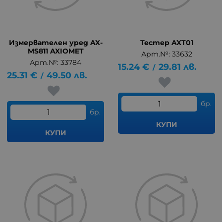
Измервателен уред AX-
Тестер AXT01
MS811 AXIOMET
Арт.№: 33632
Арт.№: 33784
15.24
€
29.81
лв.
/
25.31
€
49.50
лв.
/
бр.
бр.
КУПИ
КУПИ