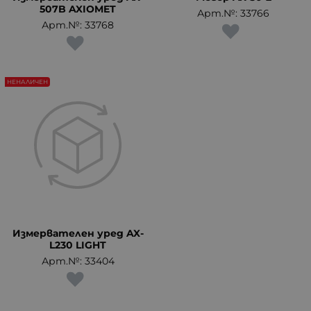
507B AXIOMET
Арт.№: 33766
Арт.№: 33768
НЕНАЛИЧЕН
Измервателен уред AX-
L230 LIGHT
Арт.№: 33404