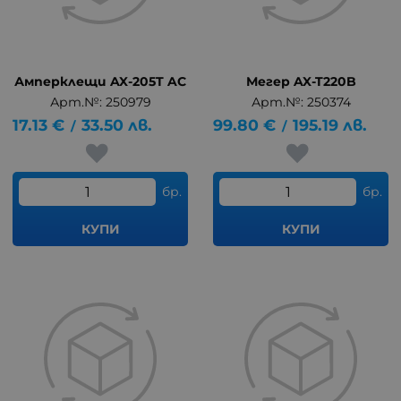
Амперклещи AX-205T AC
Мегер AX-T220B
Арт.№: 250979
Арт.№: 250374
17.13
€
33.50
лв.
99.80
€
195.19
лв.
/
/
бр.
бр.
КУПИ
КУПИ