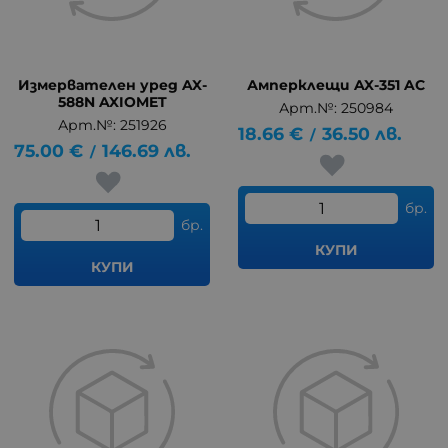
Измервателен уред AX-
Амперклещи AX-351 AC
588N AXIOMET
Арт.№: 250984
Арт.№: 251926
18.66
€
36.50
лв.
/
75.00
€
146.69
лв.
/
бр.
бр.
КУПИ
КУПИ