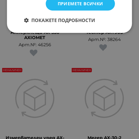
ПРИЕМЕТЕ ВСИЧКИ
ПОКАЖЕТЕ ПОДРОБНОСТИ
Амперклещи AX-356
Тестер AXT903
AXIOMET
Арт.№: 38264
Арт.№: 46256
НЕНАЛИЧЕН
НЕНАЛИЧЕН
Измервателен уред AX-
Мегер AX-30-2