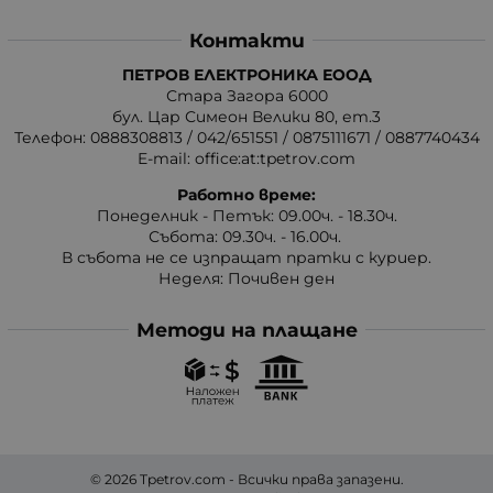
Контакти
ПЕТРОВ ЕЛЕКТРОНИКА ЕООД
Стара Загора 6000
бул. Цар Симеон Велики 80, ет.3
Телефон:
0888308813
/
042/651551
/
0875111671
/
0887740434
E-mail:
office:at:tpetrov.com
Работно време:
Понеделник - Петък: 09.00ч. - 18.30ч.
Събота: 09.30ч. - 16.00ч.
В събота не се изпращат пратки с куриер.
Неделя: Почивен ден
Методи на плащане
© 2026
Tpetrov.com
- Всички права запазени.