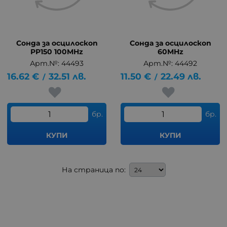
Сонда за осцилоскоп
Сонда за осцилоскоп
PP150 100MHz
60MHz
Арт.№: 44493
Арт.№: 44492
16.62
€
32.51
лв.
11.50
€
22.49
лв.
/
/
бр.
бр.
КУПИ
КУПИ
На страница по: