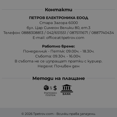
Контакти
ПЕТРОВ ЕЛЕКТРОНИКА ЕООД
Стара Загора 6000
бул. Цар Симеон Велики 80, ет.3
Телефон:
0888308813
/
042/651551
/
0875111671
/
0887740434
E-mail:
office:at:tpetrov.com
Работно време:
Понеделник - Петък: 09.00ч. - 18.30ч.
Събота: 09.30ч. - 16.00ч.
В събота не се изпращат пратки с куриер.
Неделя: Почивен ден
Методи на плащане
© 2026
Tpetrov.com
- Всички права запазени.