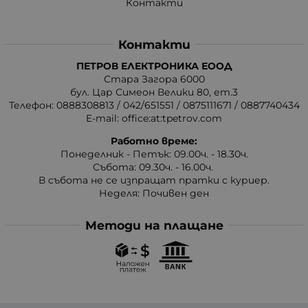
Контакти
Контакти
ПЕТРОВ ЕЛЕКТРОНИКА ЕООД
Стара Загора 6000
бул. Цар Симеон Велики 80, ет.3
Телефон:
0888308813
/
042/651551
/
0875111671
/
0887740434
E-mail:
office:at:tpetrov.com
Работно време:
Понеделник - Петък: 09.00ч. - 18.30ч.
Събота: 09.30ч. - 16.00ч.
В събота не се изпращат пратки с куриер.
Неделя: Почивен ден
Методи на плащане