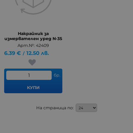
Накрайник за
измервателен уред N-35
Арт.№: 42409
6.39
€
12.50
лв.
/
бр.
КУПИ
На страница по: