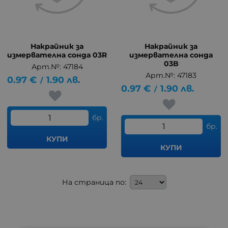
Накрайник за
Накрайник за
измервателна сонда 03R
измервателна сонда
03B
Арт.№: 47184
Арт.№: 47183
0.97
€
1.90
лв.
/
0.97
€
1.90
лв.
/
бр.
бр.
КУПИ
КУПИ
На страница по: