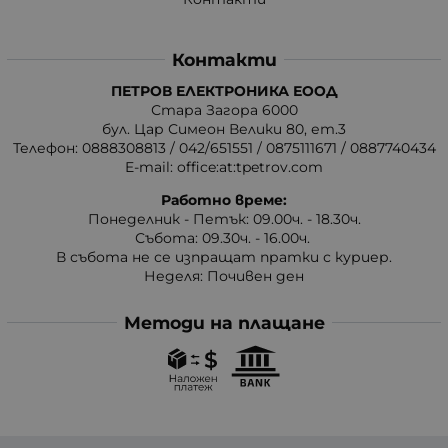
Контакти
ПЕТРОВ ЕЛЕКТРОНИКА ЕООД
Стара Загора 6000
бул. Цар Симеон Велики 80, ет.3
Телефон:
0888308813
/
042/651551
/
0875111671
/
0887740434
E-mail:
office:at:tpetrov.com
Работно време:
Понеделник - Петък: 09.00ч. - 18.30ч.
Събота: 09.30ч. - 16.00ч.
В събота не се изпращат пратки с куриер.
Неделя: Почивен ден
Методи на плащане