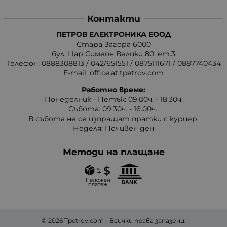
Контакти
ПЕТРОВ ЕЛЕКТРОНИКА ЕООД
Стара Загора 6000
бул. Цар Симеон Велики 80, ет.3
Телефон:
0888308813
/
042/651551
/
0875111671
/
0887740434
E-mail:
office:at:tpetrov.com
Работно време:
Понеделник - Петък: 09.00ч. - 18.30ч.
Събота: 09.30ч. - 16.00ч.
В събота не се изпращат пратки с куриер.
Неделя: Почивен ден
Методи на плащане
© 2026
Tpetrov.com
- Всички права запазени.