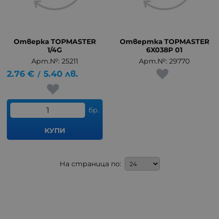
Отверка TOPMASTER
Отвертка TOPMASTER
1/4G
6X038P 01
Арт.№: 25211
Арт.№: 29770
2.76
€
5.40
лв.
/
бр.
КУПИ
На страница по: