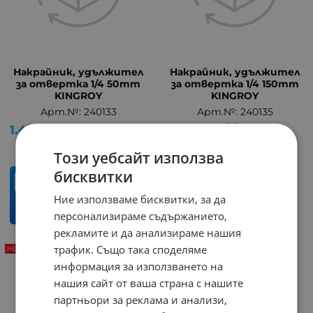
Накрайник, удължител
Накрайник, удължител
за отвертка 1/4 50mm
за отвертка 1/4 150mm
KINGROY
KINGROY
Арт.№: 240133
Арт.№: 240135
1.43
€
2.80
лв.
/
Този уебсайт използва
бисквитки
бр.
Ние използваме бисквитки, за да
КУПИ
персонализираме съдържанието,
рекламите и да анализираме нашия
трафик. Също така споделяме
НЕНАЛИЧЕН
информация за използването на
нашия сайт от ваша страна с нашите
партньори за реклама и анализи,