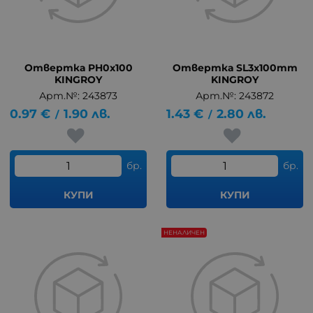
Отвертка PH0x100
Отвертка SL3x100mm
KINGROY
KINGROY
Арт.№: 243873
Арт.№: 243872
0.97
€
1.90
лв.
1.43
€
2.80
лв.
/
/
бр.
бр.
КУПИ
КУПИ
НЕНАЛИЧЕН