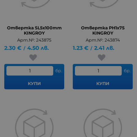
Отвертка SL5x100mm
Отвертка PH1x75
KINGROY
KINGROY
Арт.№: 243875
Арт.№: 243874
2.30
€
4.50
лв.
1.23
€
2.41
лв.
/
/
бр.
бр.
КУПИ
КУПИ