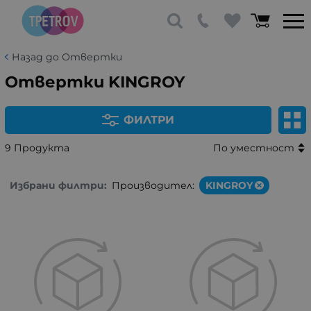
Назад до Отвертки
Отвертки KINGROY
ФИЛТРИ
9 Продукта
По уместност
Избрани филтри:
Производител:
KINGROY