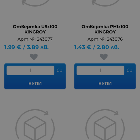
Отвертка U5x100
Отвертка PH1x100
KINGROY
KINGROY
Арт.№: 243877
Арт.№: 243876
1.99
€
3.89
лв.
1.43
€
2.80
лв.
/
/
бр.
бр.
КУПИ
КУПИ