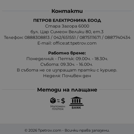
Контакти
ПЕТРОВ ЕЛЕКТРОНИКА ЕООД
Стара Загора 6000
бул. Цар Симеон Велики 80, ет.3
Телефон:
0888308813
/
042/651551
/
0875111671
/
0887740434
E-mail:
office:at:tpetrov.com
Работно време:
Понеделник - Петък: 09.00ч. - 18.30ч.
Събота: 09.30ч. - 16.00ч.
В събота не се изпращат пратки с куриер.
Неделя: Почивен ден
Методи на плащане
© 2026
Tpetrov.com
- Всички права запазени.