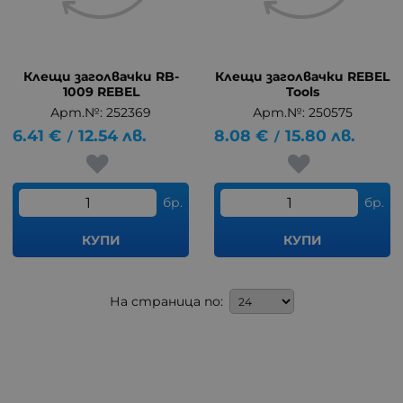
Клещи заголвачки RB-
Клещи заголвачки REBEL
1009 REBEL
Tools
Арт.№: 252369
Арт.№: 250575
6.41
€
12.54
лв.
8.08
€
15.80
лв.
/
/
бр.
бр.
КУПИ
КУПИ
На страница по: