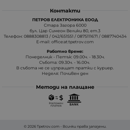
Контакти
ПЕТРОВ ЕЛЕКТРОНИКА ЕООД
Стара Загора 6000
бул. Цар Симеон Велики 80, ет.3
Телефон:
0888308813
/
042/651551
/
0875111671
/
0887740434
E-mail:
office:at:tpetrov.com
Работно време:
Понеделник - Петък: 09.00ч. - 18.30ч.
Събота: 09.30ч. - 16.00ч.
В събота не се изпращат пратки с куриер.
Неделя: Почивен ден
Методи на плащане
© 2026
Tpetrov.com
- Всички права запазени.