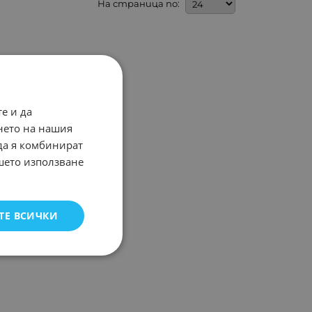
На страница по:
е и да
нето на нашия
 да я комбинират
ашето използване
ТЕ ВСИЧКИ