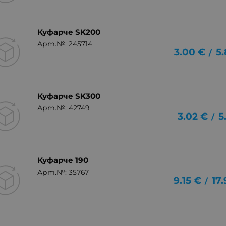
Куфарче SK200
Арт.№: 245714
3.00
€
5.
/
Куфарче SK300
Арт.№: 42749
3.02
€
5
/
Куфарче 190
Арт.№: 35767
9.15
€
17
/