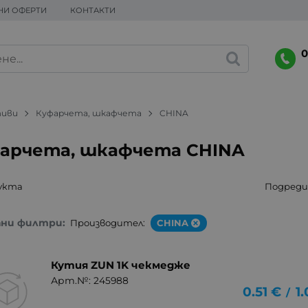
НИ ОФЕРТИ
КОНТАКТИ
0
тиви
Куфарчета, шкафчета
CHINA
арчета, шкафчета CHINA
укта
Подреди 
ани филтри:
Производител:
CHINA
Кутия ZUN 1K чекмедже
Арт.№: 245988
0.51
€
1
/