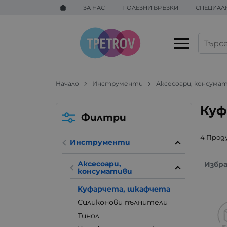
ЗА НАС
ПОЛЕЗНИ ВРЪЗКИ
СПЕЦИАЛ
Начало
Инструменти
Аксесоари, консума
Куф
Филтри
4 Прод
Инструменти
Аксесоари,
Избр
консумативи
Куфарчета, шкафчета
Силиконови пълнители
Тинол