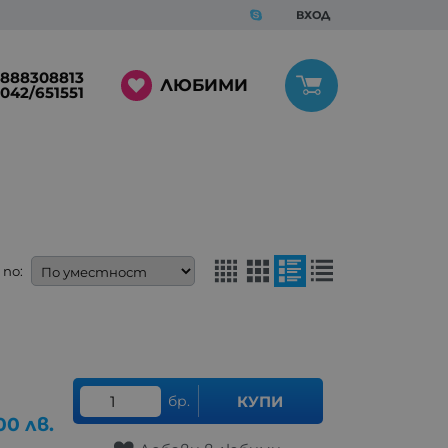
ВХОД
888308813
ЛЮБИМИ
042/651551
по:
бр.
КУПИ
.00
лв.