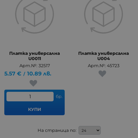
Платка универсална
Платка универсална
U0011
U004
Арт.№: 32517
Арт.№: 45723
5.57
€
10.89
лв.
/
бр.
КУПИ
На страница по: