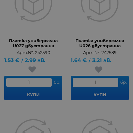
Платка универсална
Платка универсална
U027 двустранна
U026 двустранна
Арт.№: 242590
Арт.№: 242589
1.53
€
2.99
лв.
1.64
€
3.21
лв.
/
/
бр.
бр.
КУПИ
КУПИ