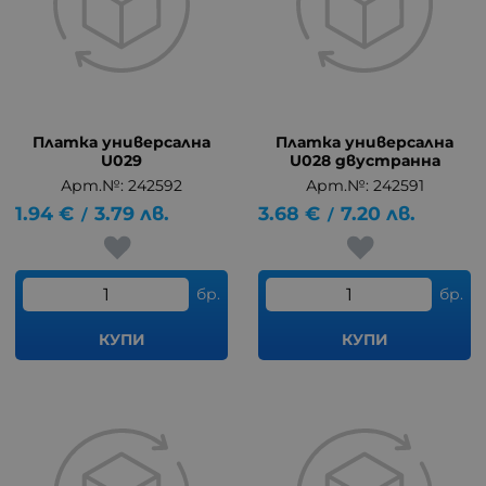
Платка универсална
Платка универсална
U029
U028 двустранна
Арт.№: 242592
Арт.№: 242591
1.94
€
3.79
лв.
3.68
€
7.20
лв.
/
/
бр.
бр.
КУПИ
КУПИ