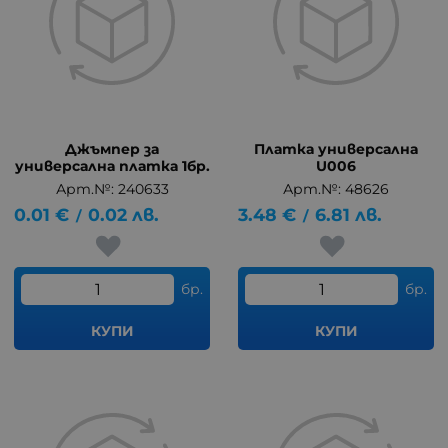
Джъмпер за
Платка универсална
универсална платка 1бр.
U006
Арт.№: 240633
Арт.№: 48626
0.01
€
0.02
лв.
3.48
€
6.81
лв.
/
/
бр.
бр.
КУПИ
КУПИ