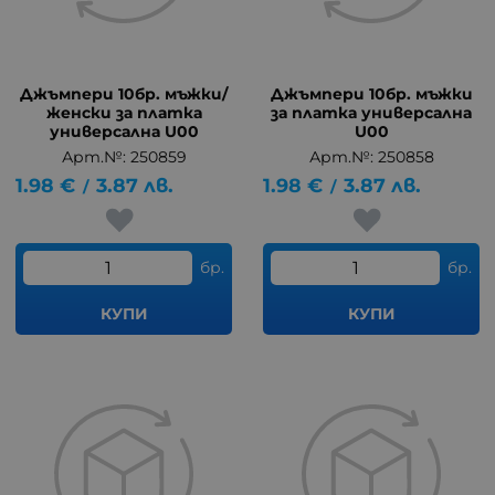
Джъмпери 10бр. мъжки/
Джъмпери 10бр. мъжки
женски за платка
за платка универсална
универсална U00
U00
Арт.№: 250859
Арт.№: 250858
1.98
€
3.87
лв.
1.98
€
3.87
лв.
/
/
бр.
бр.
КУПИ
КУПИ