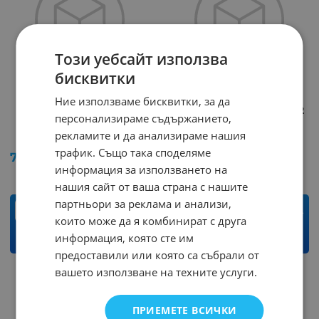
Този уебсайт използва
бисквитки
Ние използваме бисквитки, за да
Платка универсална
Платка универсална 12
персонализираме съдържанието,
U005K
LED
рекламите и да анализираме нашия
Арт.№: 48622
Арт.№: 32802
трафик. Също така споделяме
7.65
€
14.96
лв.
0.51
€
1.00
лв.
/
/
информация за използването на
нашия сайт от ваша страна с нашите
партньори за реклама и анализи,
бр.
бр.
които може да я комбинират с друга
информация, която сте им
КУПИ
КУПИ
предоставили или която са събрали от
вашето използване на техните услуги.
ПРИЕМЕТЕ ВСИЧКИ