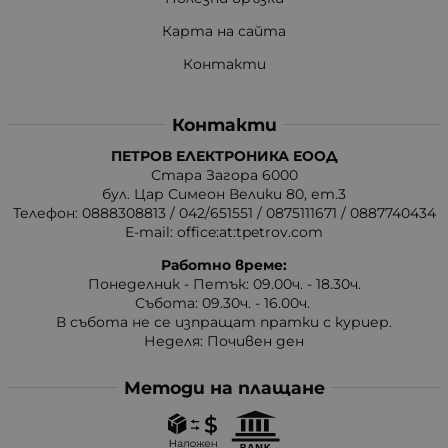
Карта на сайта
Контакти
Контакти
ПЕТРОВ ЕЛЕКТРОНИКА ЕООД
Стара Загора 6000
бул. Цар Симеон Велики 80, ет.3
Телефон:
0888308813
/
042/651551
/
0875111671
/
0887740434
E-mail:
office:at:tpetrov.com
Работно време:
Понеделник - Петък: 09.00ч. - 18.30ч.
Събота: 09.30ч. - 16.00ч.
В събота не се изпращат пратки с куриер.
Неделя: Почивен ден
Методи на плащане