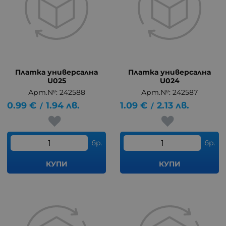
Платка универсална
Платка универсална
U025
U024
Арт.№: 242588
Арт.№: 242587
0.99
€
1.94
лв.
1.09
€
2.13
лв.
/
/
бр.
бр.
КУПИ
КУПИ