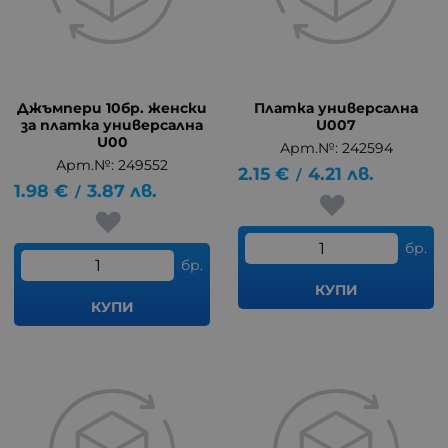
Джъмпери 10бр. женски
Платка универсална
за платка универсална
U007
U00
Арт.№: 242594
Арт.№: 249552
2.15
€
4.21
лв.
/
1.98
€
3.87
лв.
/
бр.
бр.
КУПИ
КУПИ