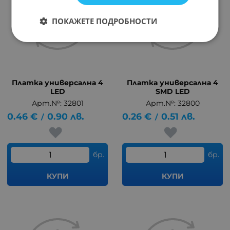
ПОКАЖЕТЕ ПОДРОБНОСТИ
Платка универсална 4
Платка универсална 4
LED
SMD LED
Арт.№: 32801
Арт.№: 32800
0.46
€
0.90
лв.
0.26
€
0.51
лв.
/
/
бр.
бр.
КУПИ
КУПИ