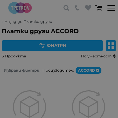
Назад до Платки други
Платки други ACCORD
ФИЛТРИ
3 Продукта
По уместност
Избрани филтри:
Производител:
ACCORD