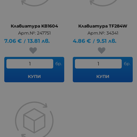
Клавиатура KB1604
Клавиатура TF284W
Арт.№: 247751
Арт.№: 34341
7.06
€
13.81
лв.
4.86
€
9.51
лв.
/
/
бр.
бр.
КУПИ
КУПИ