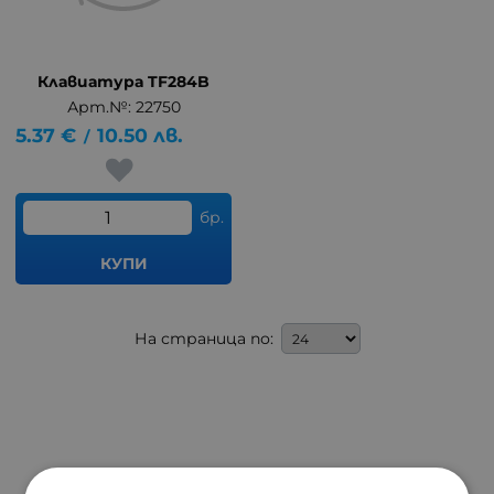
Клавиатура TF284B
Арт.№: 22750
5.37
€
10.50
лв.
/
бр.
КУПИ
На страница по: