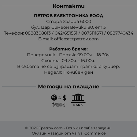
Контакти
ПЕТРОВ ЕЛЕКТРОНИКА ЕООД
Стара Загора 6000
бул. Цар Симеон Велики 80, ет.3
Телефон:
0888308813
/
042/651551
/
0875111671
/
0887740434
E-mail:
office:at:tpetrov.com
Работно време:
Понеделник - Петък: 09.00ч. - 18.30ч.
Събота: 09.30ч. - 16.00ч.
В събота не се изпращат пратки с куриер.
Неделя: Почивен ден
Методи на плащане
© 2026
Tpetrov.com
- Всички права запазени.
Онлайн магазин от
Valival Commerce