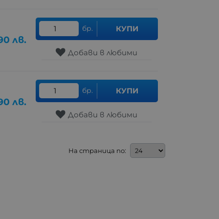
бр.
КУПИ
90
лв.
Добави в любими
бр.
КУПИ
90
лв.
Добави в любими
На страница по: