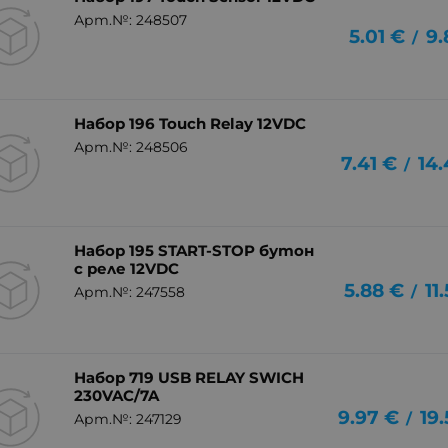
Арт.№: 248507
5.01
€
9.
/
Набор 196 Touch Relay 12VDC
Арт.№: 248506
7.41
€
14.
/
Набор 195 START-STOP бутон
с реле 12VDC
5.88
€
11
/
Арт.№: 247558
Набор 719 USB RELAY SWICH
230VAC/7A
9.97
€
19
/
Арт.№: 247129