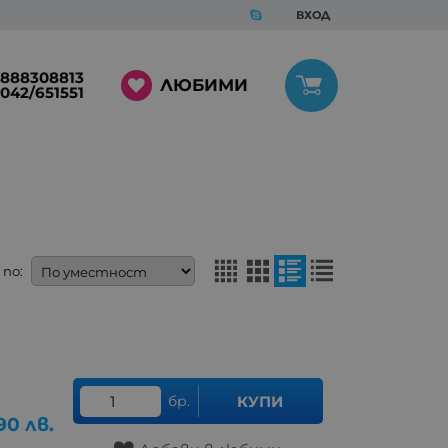
ВХОД
888308813
ЛЮБИМИ
042/651551
по:
бр.
КУПИ
.90
лв.