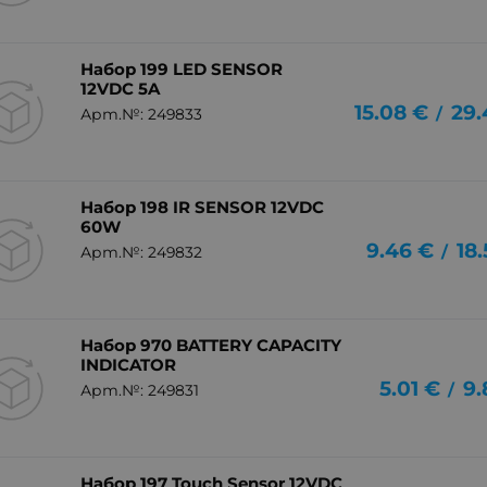
Набор 199 LED SENSOR
12VDC 5A
15.08
€
29.
/
Арт.№: 249833
Набор 198 IR SENSOR 12VDC
60W
9.46
€
18
/
Арт.№: 249832
Набор 970 BATTERY CAPACITY
INDICATOR
5.01
€
9.
/
Арт.№: 249831
Набор 197 Touch Sensor 12VDC