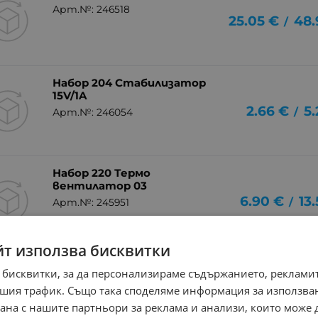
Арт.№: 246518
25.05
€
48.
/
Набор 204 Стабилизатор
15V/1A
2.66
€
5.
/
Арт.№: 246054
Набор 220 Термо
вентилатор 03
6.90
€
13
/
Арт.№: 245951
йт използва бисквитки
Набор 992 защита за UPS и
 бисквитки, за да персонализираме съдържанието, рекламит
RESET реле 12V
13.04
€
25.
шия трафик. Също така споделяме информация за използва
/
Арт.№: 244722
рана с нашите партньори за реклама и анализи, които може