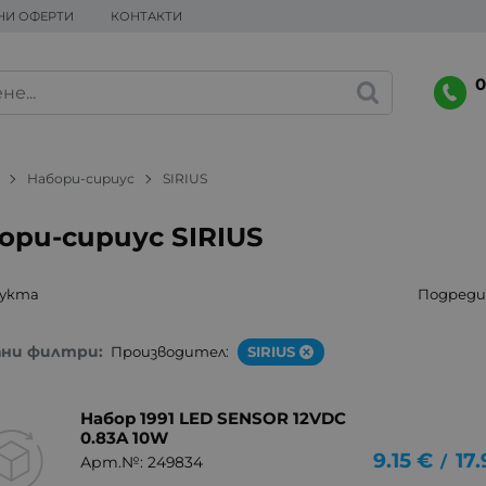
НИ ОФЕРТИ
КОНТАКТИ
0
Набори-сириус
SIRIUS
ори-сириус SIRIUS
дукта
Подреди 
ани филтри:
Производител:
SIRIUS
Набор 1991 LED SENSOR 12VDC
0.83A 10W
9.15
€
17
/
Арт.№: 249834