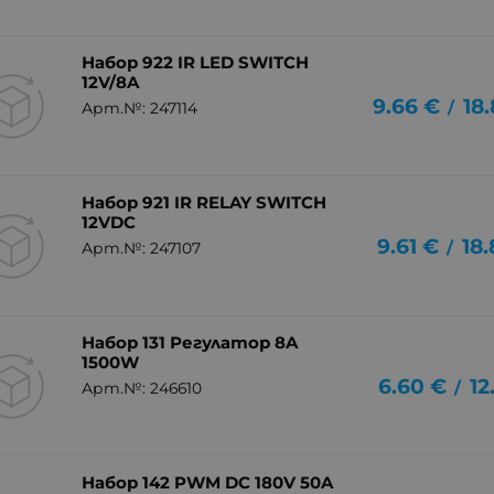
Набор 922 IR LED SWITCH
12V/8A
9.66
€
18
/
Арт.№: 247114
Набор 921 IR RELAY SWITCH
12VDC
9.61
€
18
/
Арт.№: 247107
Набор 131 Регулатор 8A
1500W
6.60
€
12
/
Арт.№: 246610
Набор 142 PWM DC 180V 50A