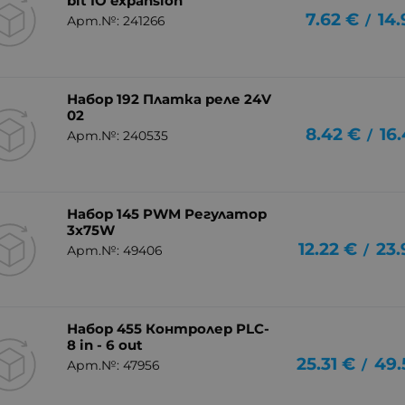
bit IO expansion
7.62
€
14.
/
Арт.№: 241266
Набор 192 Платка реле 24V
02
8.42
€
16
/
Арт.№: 240535
Набор 145 PWM Регулатор
3x75W
12.22
€
23.
/
Арт.№: 49406
Набор 455 Контролер PLC-
8 in - 6 out
25.31
€
49.
/
Арт.№: 47956