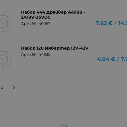
Набор 444 Драйвер A4988 -
2A/8V-35VDC
7.62
€
14.
/
Арт.№: 46057
Набор 120 Инвертер 12V-42V
Арт.№: 44635
4.04
€
7.
/
2