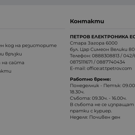
Контакти
ПЕТРОВ ЕЛЕКТРОНИКА Е
Стара Загора 6000
н код на резисторите
бул. Цар Симеон Велики 80
ни връзки
Телефон:
0888308813
/
042/6
0875111671
/
0887740434
 на сайта
E-mail:
office:at:tpetrov.com
акти
Работно време:
Понеделник - Петък: 09.00ч
18.30ч.
Събота: 09.30ч. - 16.00ч.
В събота не се изпращат
пратки с куриер.
Неделя: Почивен ден