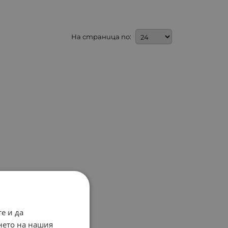
На страница по:
е и да
нето на нашия