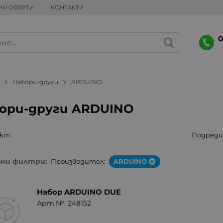
НИ ОФЕРТИ
КОНТАКТИ
0
Набори-други
ARDUINO
ори-други ARDUINO
укт
Подреди 
ани филтри:
Производител:
ARDUINO
Набор ARDUINO DUE
Арт.№: 248152