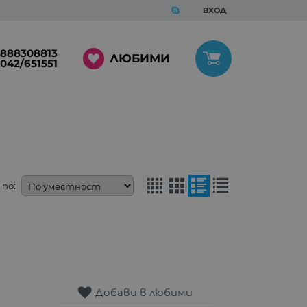
ВХОД
888308813
ЛЮБИМИ
042/651551
по:
Добави в любими