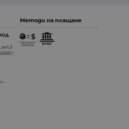
Методи на плащане
ООД
, ет.3
51551
/
. -