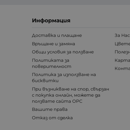
Информация
Доставка и плащане
За Нас
Връщане и замяна
Цвете
Общи условия за ползване
Полез
Политиката за
Карта
поверителност
Конт
Политика за използване на
бисквитки
При възникване на спор, свързан
с покупка онлайн, можете да
ползвате сайта ОРС
Вашите права
Отказ от сделка