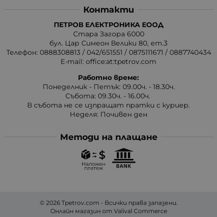
Контакти
ПЕТРОВ ЕЛЕКТРОНИКА ЕООД
Стара Загора 6000
бул. Цар Симеон Велики 80, ет.3
Телефон:
0888308813
/
042/651551
/
0875111671
/
0887740434
E-mail:
office:at:tpetrov.com
Работно време:
Понеделник - Петък: 09.00ч. - 18.30ч.
Събота: 09.30ч. - 16.00ч.
В събота не се изпращат пратки с куриер.
Неделя: Почивен ден
Методи на плащане
© 2026
Tpetrov.com
- Всички права запазени.
Онлайн магазин от
Valival Commerce