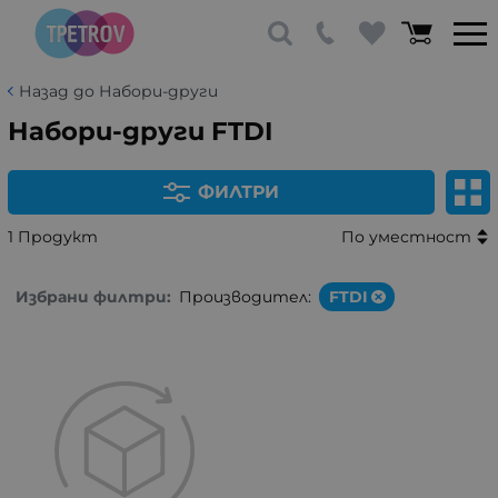
Назад до Набори-други
Набори-други FTDI
ФИЛТРИ
1 Продукт
По уместност
Избрани филтри:
Производител:
FTDI