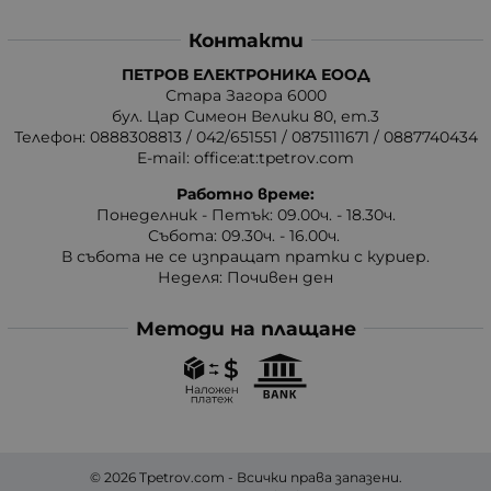
Контакти
ПЕТРОВ ЕЛЕКТРОНИКА ЕООД
Стара Загора 6000
бул. Цар Симеон Велики 80, ет.3
Телефон:
0888308813
/
042/651551
/
0875111671
/
0887740434
E-mail:
office:at:tpetrov.com
Работно време:
Понеделник - Петък: 09.00ч. - 18.30ч.
Събота: 09.30ч. - 16.00ч.
В събота не се изпращат пратки с куриер.
Неделя: Почивен ден
Методи на плащане
© 2026
Tpetrov.com
- Всички права запазени.