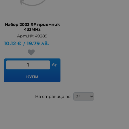
Набор 2033 RF приемник
433MHz
Арт.№: 49289
10.12
€
19.79
лв.
/
бр.
КУПИ
На страница по: