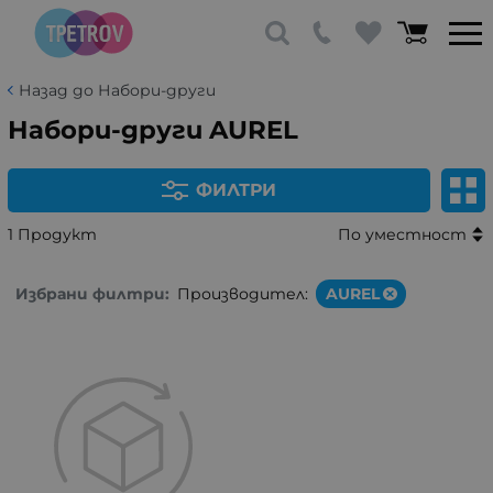
Назад до Набори-други
Набори-други AUREL
ФИЛТРИ
1 Продукт
По уместност
Избрани филтри:
Производител:
AUREL