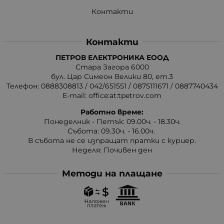
Контакти
Контакти
ПЕТРОВ ЕЛЕКТРОНИКА ЕООД
Стара Загора 6000
бул. Цар Симеон Велики 80, ет.3
Телефон:
0888308813
/
042/651551
/
0875111671
/
0887740434
E-mail:
office:at:tpetrov.com
Работно време:
Понеделник - Петък: 09.00ч. - 18.30ч.
Събота: 09.30ч. - 16.00ч.
В събота не се изпращат пратки с куриер.
Неделя: Почивен ден
Методи на плащане