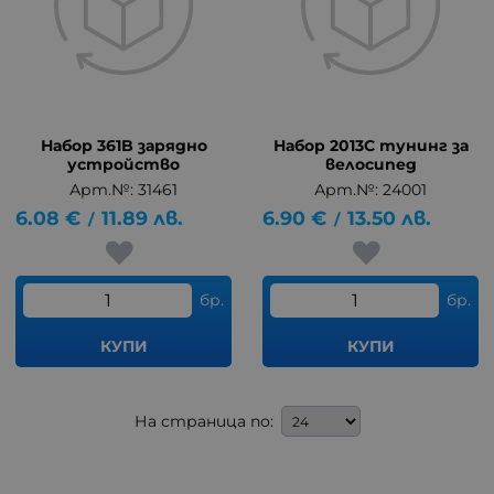
Набор 361B зарядно
Набор 2013C тунинг за
устройство
велосипед
Арт.№: 31461
Арт.№: 24001
6.08
€
11.89
лв.
6.90
€
13.50
лв.
/
/
бр.
бр.
КУПИ
КУПИ
На страница по: