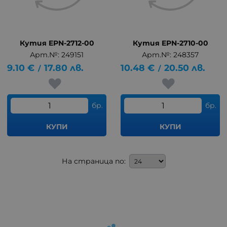
Кутия EPN-2712-00
Кутия EPN-2710-00
Арт.№: 249151
Арт.№: 248357
9.10
€
17.80
лв.
10.48
€
20.50
лв.
/
/
бр.
бр.
КУПИ
КУПИ
На страница по: