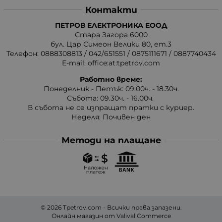
Контакти
ПЕТРОВ ЕЛЕКТРОНИКА ЕООД
Стара Загора 6000
бул. Цар Симеон Велики 80, ет.3
Телефон:
0888308813
/
042/651551
/
0875111671
/
0887740434
E-mail:
office:at:tpetrov.com
Работно време:
Понеделник - Петък: 09.00ч. - 18.30ч.
Събота: 09.30ч. - 16.00ч.
В събота не се изпращат пратки с куриер.
Неделя: Почивен ден
Методи на плащане
© 2026
Tpetrov.com
- Всички права запазени.
Онлайн магазин от
Valival Commerce