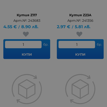
Кутия Z117
Кутия Z23A
Арт.№: 243683
Арт.№: 241356
4.55
€
8.90
лв.
2.97
€
5.81
лв.
/
/
бр.
бр.
КУПИ
КУПИ