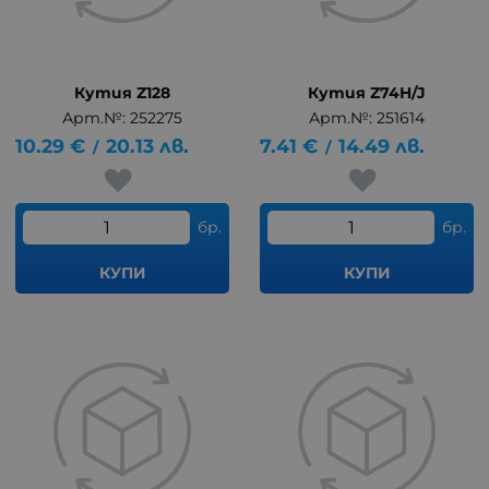
Кутия Z128
Кутия Z74H/J
Арт.№: 252275
Арт.№: 251614
10.29
€
20.13
лв.
7.41
€
14.49
лв.
/
/
бр.
бр.
КУПИ
КУПИ