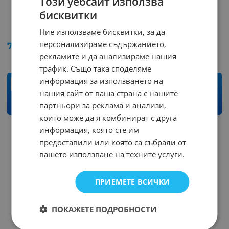
Този уебсайт използва
бисквитки
Кутия Z1B
Кутия CPZ1W/B
Ние използваме бисквитки, за да
Арт.№: 47375
Арт.№: 47374
персонализираме съдържанието,
7.41
€
14.49
лв.
6.39
€
12.50
лв.
/
/
рекламите и да анализираме нашия
трафик. Също така споделяме
информация за използването на
бр.
бр.
нашия сайт от ваша страна с нашите
партньори за реклама и анализи,
КУПИ
КУПИ
които може да я комбинират с друга
информация, която сте им
НЕНАЛИЧЕН
предоставили или която са събрали от
вашето използване на техните услуги.
ПРИЕМЕТЕ ВСИЧКИ
ПОКАЖЕТЕ ПОДРОБНОСТИ