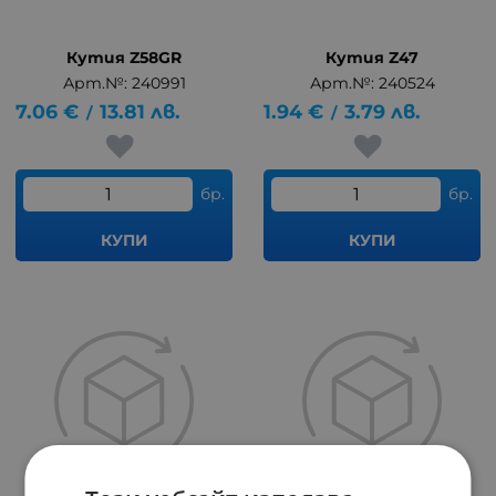
Кутия Z58GR
Кутия Z47
Арт.№: 240991
Арт.№: 240524
7.06
€
13.81
лв.
1.94
€
3.79
лв.
/
/
бр.
бр.
КУПИ
КУПИ