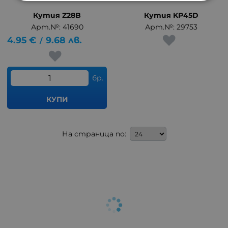
Кутия Z28B
Кутия KP45D
Арт.№: 41690
Арт.№: 29753
4.95
€
9.68
лв.
/
бр.
КУПИ
На страница по: