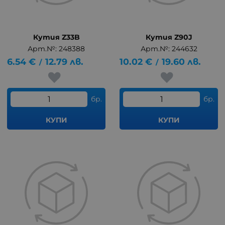
Кутия Z33B
Кутия Z90J
Арт.№: 248388
Арт.№: 244632
6.54
€
12.79
лв.
10.02
€
19.60
лв.
/
/
бр.
бр.
КУПИ
КУПИ