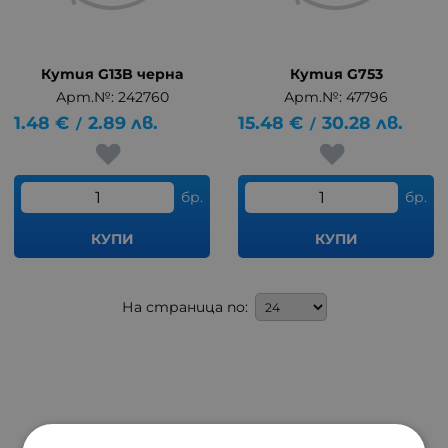
Кутия G13B черна
Кутия G753
Арт.№: 242760
Арт.№: 47796
1.48
€
2.89
лв.
15.48
€
30.28
лв.
/
/
бр.
бр.
КУПИ
КУПИ
На страница по: