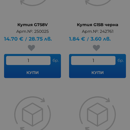
Кутия G758V
Кутия G15B черна
Арт.№: 250025
Арт.№: 242761
14.70
€
28.75
лв.
1.84
€
3.60
лв.
/
/
бр.
бр.
КУПИ
КУПИ