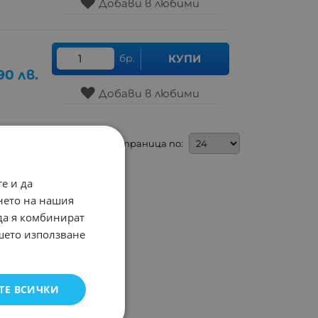
Добави в любими
бр.
КУПИ
90
лв.
Добави в любими
На страница по:
е и да
нето на нашия
 да я комбинират
ашето използване
ТЕ ВСИЧКИ