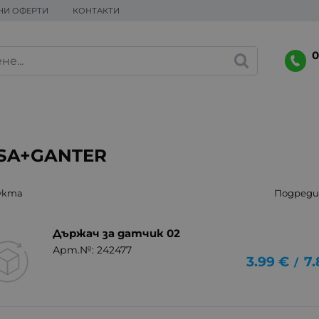
НИ ОФЕРТИ
КОНТАКТИ
0
SA+GANTER
укта
Подреди 
Държач за датчик 02
Арт.№: 242477
3.99
€
7.
/