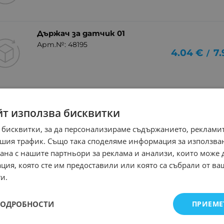
Държач за датчик 01
Арт.№: 48195
4.04
€
7.
/
йт използва бисквитки
 бисквитки, за да персонализираме съдържанието, рекламит
шия трафик. Също така споделяме информация за използва
рана с нашите партньори за реклама и анализи, които може
ция, която сте им предоставили или която са събрали от в
и.
ПОДРОБНОСТИ
ПРИЕМЕ