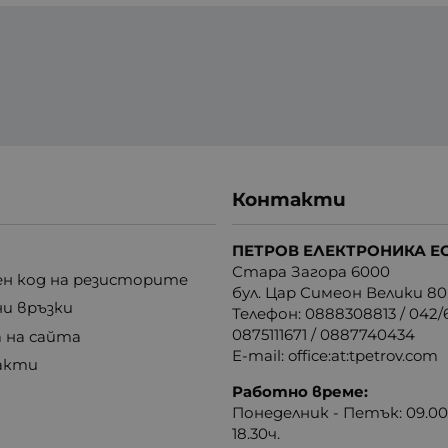
Контакти
ПЕТРОВ ЕЛЕКТРОНИКА Е
Стара Загора 6000
н код на резисторите
бул. Цар Симеон Велики 80
ни връзки
Телефон:
0888308813
/
042/6
0875111671
/
0887740434
 на сайта
E-mail:
office:at:tpetrov.com
акти
Работно време:
Понеделник - Петък: 09.00ч
18.30ч.