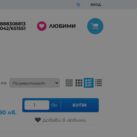
ВХОД
888308813
ЛЮБИМИ
042/651551
по:
бр.
КУПИ
80
лв.
Добави в любими