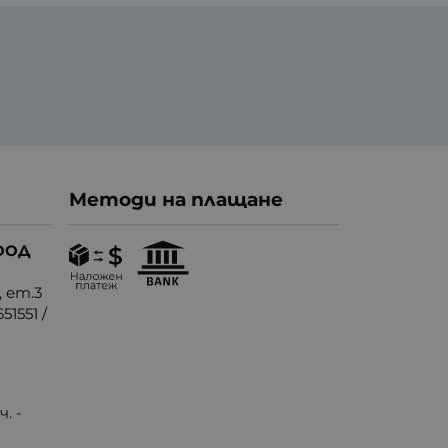
Методи на плащане
ООД
, ет.3
51551
/
. -