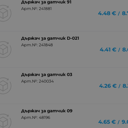
Държач за датчик 91
Арт.№: 241881
4.48
€
8.
/
Държач за датчик D-021
Арт.№: 241848
4.41
€
8.
/
Държач за датчик 03
Арт.№: 240034
4.26
€
8
/
Държач за датчик 09
Арт.№: 48196
4.65
€
9.
/