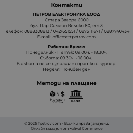
Контакти
ПЕТРОВ ЕЛЕКТРОНИКА ЕООД
Стара Загора 6000
бул. Цар Симеон Велики 80, ет.3
Телефон:
0888308813
/
042/651551
/
0875111671
/
0887740434
E-mail:
office:at:tpetrov.com
Работно време:
Понеделник - Петък: 09.00ч. - 18.30ч.
Събота: 09.30ч. - 16.00ч.
В събота не се изпращат пратки с куриер.
Неделя: Почивен ден
Методи на плащане
© 2026
Tpetrov.com
- Всички права запазени.
Онлайн магазин от
Valival Commerce