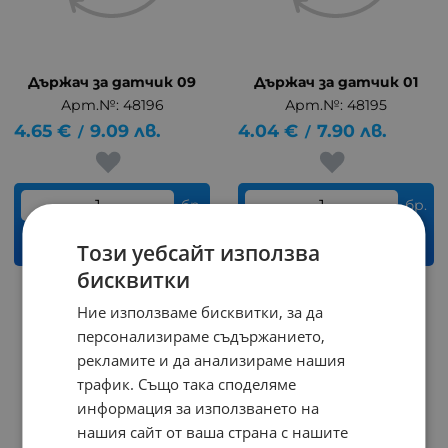
Държач за датчик 09
Държач за датчик 01
Арт.№: 48196
Арт.№: 48195
4.65
€
9.09
лв.
4.04
€
7.90
лв.
/
/
бр.
бр.
КУПИ
КУПИ
Този уебсайт използва
бисквитки
Ние използваме бисквитки, за да
На страница по:
персонализираме съдържанието,
рекламите и да анализираме нашия
трафик. Също така споделяме
информация за използването на
нашия сайт от ваша страна с нашите