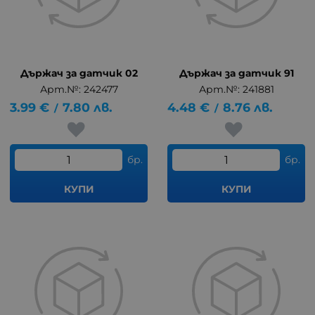
Държач за датчик 02
Държач за датчик 91
Арт.№: 242477
Арт.№: 241881
3.99
€
7.80
лв.
4.48
€
8.76
лв.
/
/
бр.
бр.
КУПИ
КУПИ