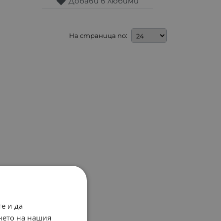
Добави в любими
На страница по:
е и да
нето на нашия