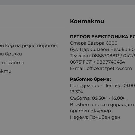
Контакти
ПЕТРОВ ЕЛЕКТРОНИКА Е
Стара Загора 6000
н код на резисторите
бул. Цар Симеон Велики 80
ни връзки
Телефон:
0888308813
/
042/6
0875111671
/
0887740434
 на сайта
E-mail:
office:at:tpetrov.com
акти
Работно време:
Понеделник - Петък: 09.00ч
18.30ч.
Събота: 09.30ч. - 16.00ч.
В събота не се изпращат
пратки с куриер.
Неделя: Почивен ден