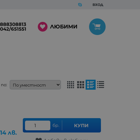
ВХОД
888308813
ЛЮБИМИ
042/651551
по:
бр.
КУПИ
.14
лв.