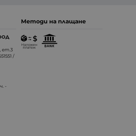
Методи на плащане
ООД
, ет.3
51551
/
. -