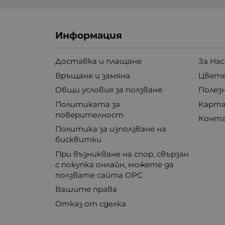
Информация
Доставка и плащане
За Нас
Връщане и замяна
Цвете
Общи условия за ползване
Полез
Политиката за
Карта
поверителност
Конт
Политика за използване на
бисквитки
При възникване на спор, свързан
с покупка онлайн, можете да
ползвате сайта ОРС
Вашите права
Отказ от сделка