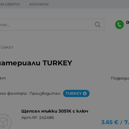
НИ ОФЕРТИ
КОНТАКТИ
0
TURKEY
материали TURKEY
укт
Подреди 
ани филтри:
Производител:
TURKEY
Щепсел мъжки 3051K с ключ
Арт.№: 242486
3.65
€
7
/