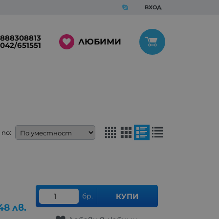
ВХОД
888308813
ЛЮБИМИ
042/651551
по:
бр.
КУПИ
48
лв.