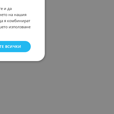
е и да
нето на нашия
 да я комбинират
ашето използване
ТЕ ВСИЧКИ