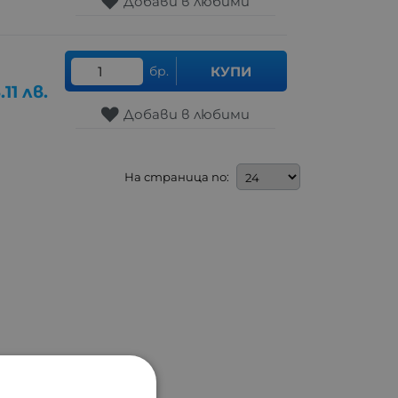
Добави в любими
бр.
КУПИ
.11
лв.
Добави в любими
На страница по: