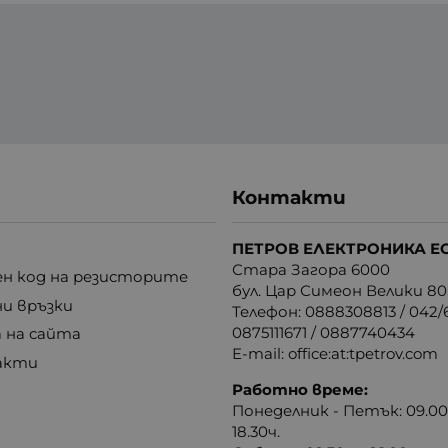
Контакти
ПЕТРОВ ЕЛЕКТРОНИКА Е
Стара Загора 6000
н код на резисторите
бул. Цар Симеон Велики 80
ни връзки
Телефон:
0888308813
/
042/6
0875111671
/
0887740434
 на сайта
E-mail:
office:at:tpetrov.com
акти
Работно време:
Понеделник - Петък: 09.00ч
18.30ч.