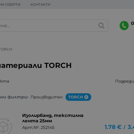
НИ ОФЕРТИ
КОНТАКТИ
0
TORCH
материали TORCH
укта
Подреди 
ани филтри:
Производител:
TORCH
Изолирбанд, текстилна
лента 25мм
1.78
€
3.
/
Арт.№: 252145