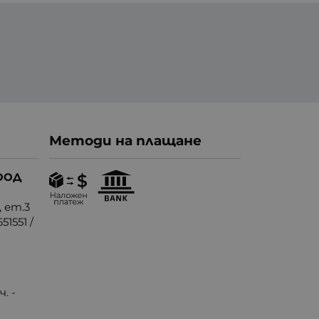
Методи на плащане
ООД
, ет.3
51551
/
. -