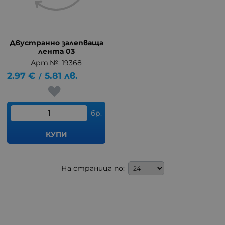
Двустранно залепваща
лента 03
Арт.№: 19368
2.97
€
5.81
лв.
/
бр.
КУПИ
На страница по: