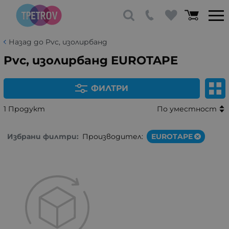
Назад до Pvc, изолирбанд
Pvc, изолирбанд EUROTAPE
ФИЛТРИ
1 Продукт
По уместност
Избрани филтри:
Производител:
EUROTAPE