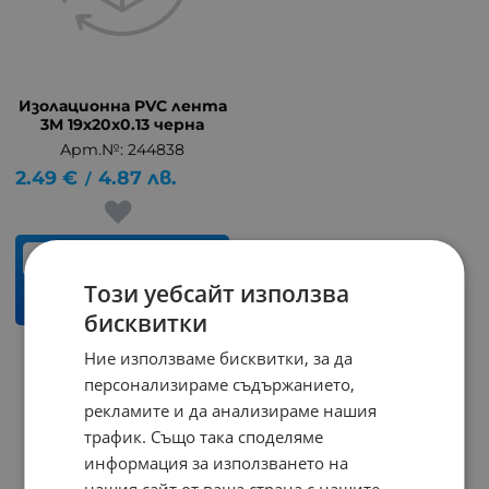
Изолационна PVC лента
3M 19x20x0.13 черна
Арт.№: 244838
2.49
€
4.87
лв.
/
бр.
Този уебсайт използва
КУПИ
бисквитки
Ние използваме бисквитки, за да
На страница по:
персонализираме съдържанието,
рекламите и да анализираме нашия
трафик. Също така споделяме
информация за използването на
нашия сайт от ваша страна с нашите