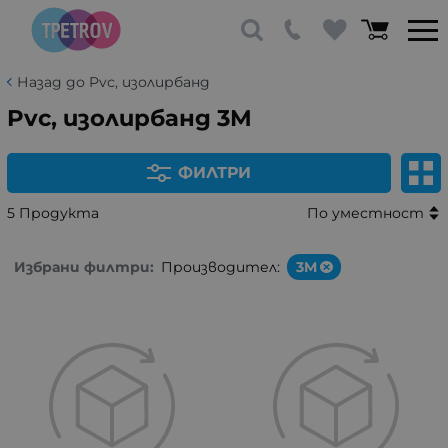
Назад до Pvc, изолирбанд
Pvc, изолирбанд 3M
ФИЛТРИ
5 Продукта
По уместност
Избрани филтри:
Производител:
3M