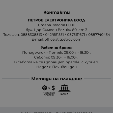
Контакти
ПЕТРОВ ЕЛЕКТРОНИКА ЕООД
Стара Загора 6000
бул. Цар Симеон Велики 80, ет.3
Телефон:
0888308813
/
042/651551
/
0875111671
/
0887740434
E-mail:
office:at:tpetrov.com
Работно време:
Понеделник - Петък: 09.00ч. - 18.30ч.
Събота: 09.30ч. - 16.00ч.
В събота не се изпращат пратки с куриер.
Неделя: Почивен ден
Методи на плащане
© 2026
Tpetrov.com
- Всички права запазени.