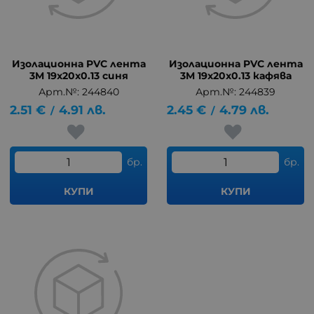
Изолационна PVC лента
Изолационна PVC лента
3M 19x20x0.13 синя
3M 19x20x0.13 кафява
Арт.№: 244840
Арт.№: 244839
2.51
€
4.91
лв.
2.45
€
4.79
лв.
/
/
бр.
бр.
КУПИ
КУПИ