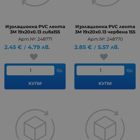
Изолационна PVC лента
Изолационна PVC лента
3M 19x20x0.13 сива155
3M 19x20x0.13 червена 155
Арт.№: 248771
Арт.№: 248770
2.45
€
4.79
лв.
2.85
€
5.57
лв.
/
/
бр.
бр.
КУПИ
КУПИ