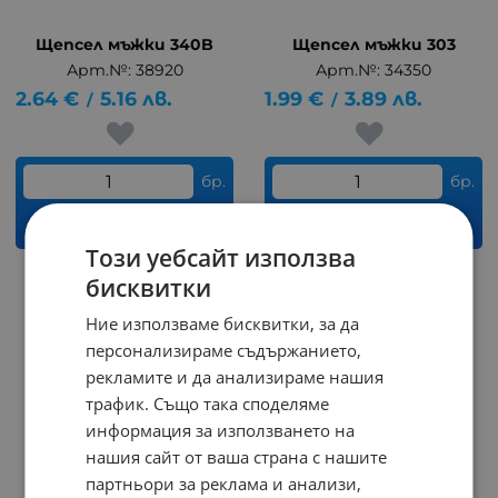
Щепсел мъжки 340B
Щепсел мъжки 303
Арт.№: 38920
Арт.№: 34350
2.64
€
5.16
лв.
1.99
€
3.89
лв.
/
/
бр.
бр.
КУПИ
КУПИ
Този уебсайт използва
бисквитки
На страница по:
Ние използваме бисквитки, за да
персонализираме съдържанието,
рекламите и да анализираме нашия
трафик. Също така споделяме
информация за използването на
нашия сайт от ваша страна с нашите
партньори за реклама и анализи,