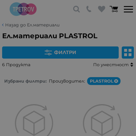
Назад до Ел.материали
Ел.материали PLASTROL
ФИЛТРИ
6 Продукта
По уместност
Избрани филтри:
Производител:
PLASTROL