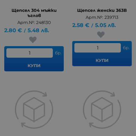
Щепсел 304 мъжки
Щепсел женски 363B
ъглов
Арт.№: 239713
Арт.№: 248130
2.58
€
5.05
лв.
/
2.80
€
5.48
лв.
/
бр.
бр.
КУПИ
КУПИ