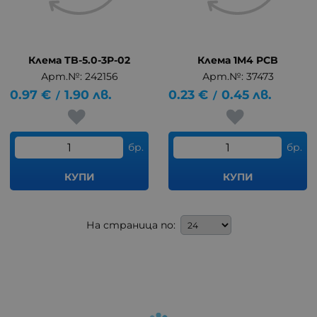
Клема TB-5.0-3P-02
Клема 1M4 PCB
Арт.№: 242156
Арт.№: 37473
0.97
€
1.90
лв.
0.23
€
0.45
лв.
/
/
бр.
бр.
КУПИ
КУПИ
На страница по: