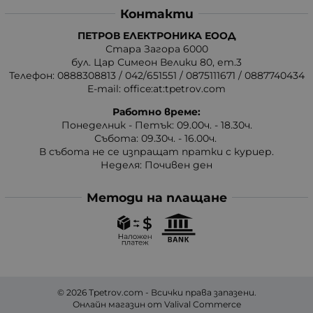
Контакти
ПЕТРОВ ЕЛЕКТРОНИКА ЕООД
Стара Загора 6000
бул. Цар Симеон Велики 80, ет.3
Телефон:
0888308813
/
042/651551
/
0875111671
/
0887740434
E-mail:
office:at:tpetrov.com
Работно време:
Понеделник - Петък: 09.00ч. - 18.30ч.
Събота: 09.30ч. - 16.00ч.
В събота не се изпращат пратки с куриер.
Неделя: Почивен ден
Методи на плащане
© 2026
Tpetrov.com
- Всички права запазени.
Онлайн магазин от
Valival Commerce