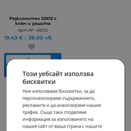
Разклонител 5ZK12 с
ключ и защита
Арт.№: 48210
19.43
€
38.00
лв.
/
бр.
КУПИ
Този уебсайт използва
бисквитки
Ние използваме бисквитки, за да
На страница по:
персонализираме съдържанието,
рекламите и да анализираме нашия
трафик. Също така споделяме
информация за използването на
нашия сайт от ваша страна с нашите