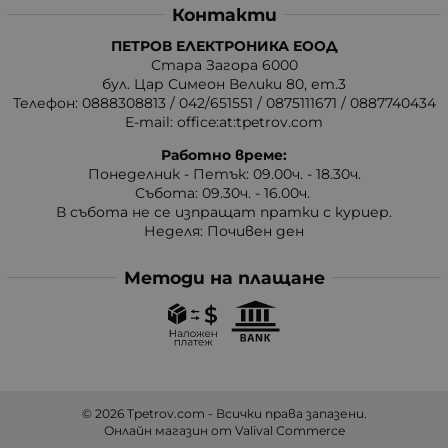
Контакти
ПЕТРОВ ЕЛЕКТРОНИКА ЕООД
Стара Загора 6000
бул. Цар Симеон Велики 80, ет.3
Телефон:
0888308813
/
042/651551
/
0875111671
/
0887740434
E-mail:
office:at:tpetrov.com
Работно време:
Понеделник - Петък: 09.00ч. - 18.30ч.
Събота: 09.30ч. - 16.00ч.
В събота не се изпращат пратки с куриер.
Неделя: Почивен ден
Методи на плащане
© 2026
Tpetrov.com
- Всички права запазени.
Онлайн магазин от
Valival Commerce