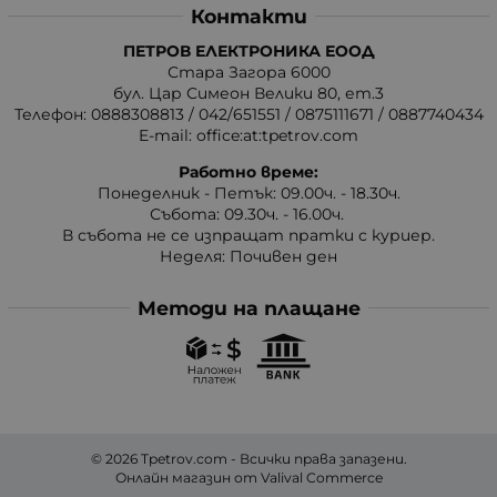
Контакти
ПЕТРОВ ЕЛЕКТРОНИКА ЕООД
Стара Загора 6000
бул. Цар Симеон Велики 80, ет.3
Телефон:
0888308813
/
042/651551
/
0875111671
/
0887740434
E-mail:
office:at:tpetrov.com
Работно време:
Понеделник - Петък: 09.00ч. - 18.30ч.
Събота: 09.30ч. - 16.00ч.
В събота не се изпращат пратки с куриер.
Неделя: Почивен ден
Методи на плащане
© 2026
Tpetrov.com
- Всички права запазени.
Онлайн магазин от
Valival Commerce