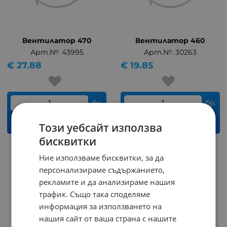
Вентилатор 470
Вентилатор 460
Арт.№: 43995
Арт.№: 30263
€
27.88
€
19.85
бр.
бр.
КУПИ
КУПИ
Този уебсайт използва
бисквитки
Ние използваме бисквитки, за да
На страница по:
персонализираме съдържанието,
рекламите и да анализираме нашия
трафик. Също така споделяме
информация за използването на
нашия сайт от ваша страна с нашите