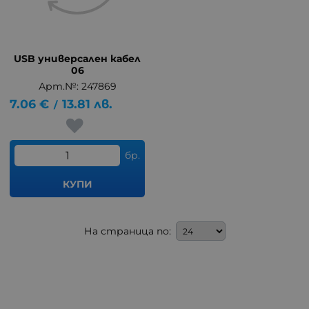
USB универсален кабел
06
Арт.№: 247869
7.06
€
13.81
лв.
/
бр.
КУПИ
На страница по: