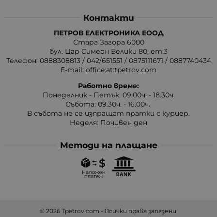
Контакти
ПЕТРОВ ЕЛЕКТРОНИКА ЕООД
Стара Загора 6000
бул. Цар Симеон Велики 80, ет.3
Телефон:
0888308813
/
042/651551
/
0875111671
/
0887740434
E-mail:
office:at:tpetrov.com
Работно време:
Понеделник - Петък: 09.00ч. - 18.30ч.
Събота: 09.30ч. - 16.00ч.
В събота не се изпращат пратки с куриер.
Неделя: Почивен ден
Методи на плащане
© 2026
Tpetrov.com
- Всички права запазени.