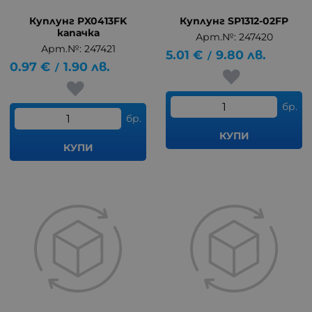
Куплунг PX0413FK
Куплунг SP1312-02FP
капачка
Арт.№: 247420
Арт.№: 247421
5.01
€
9.80
лв.
/
0.97
€
1.90
лв.
/
бр.
бр.
КУПИ
КУПИ