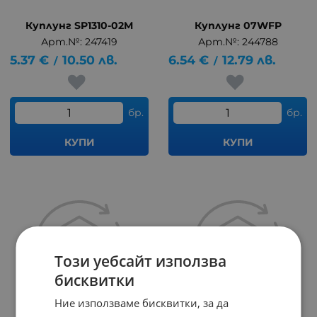
Куплунг SP1310-02M
Куплунг 07WFP
Арт.№: 247419
Арт.№: 244788
5.37
€
10.50
лв.
6.54
€
12.79
лв.
/
/
бр.
бр.
КУПИ
КУПИ
Този уебсайт използва
бисквитки
Ние използваме бисквитки, за да