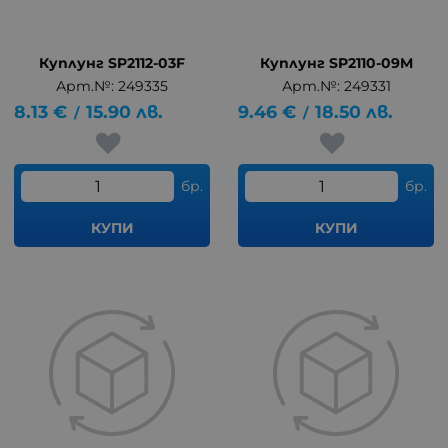
Куплунг SP2112-03F
Куплунг SP2110-09M
Арт.№: 249335
Арт.№: 249331
8.13
€
15.90
лв.
9.46
€
18.50
лв.
/
/
бр.
бр.
КУПИ
КУПИ