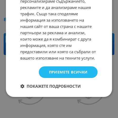
персонализираме съдържанието,
Куплунг 07WMK
Куплунг SP1312-04FP
рекламите и да анализираме нашия
Арт.№: 242381
Арт.№: 241493
трафик. Също така споделяме
8.64
€
16.90
лв.
4.75
€
9.29
лв.
информация за използването на
/
/
нашия сайт от ваша страна с нашите
партньори за реклама и анализи,
които може да я комбинират с друга
бр.
бр.
информация, която сте им
КУПИ
КУПИ
предоставили или която са събрали от
вашето използване на техните услуги.
ПРИЕМЕТЕ ВСИЧКИ
ПОКАЖЕТЕ ПОДРОБНОСТИ