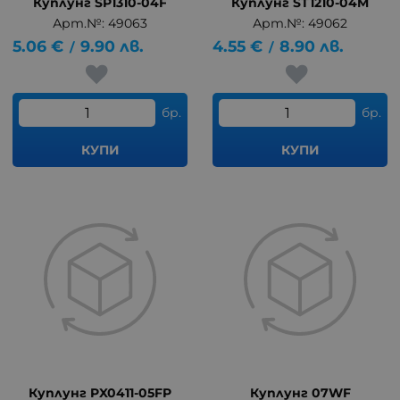
Куплунг SP1310-04F
Куплунг ST1210-04M
Арт.№: 49063
Арт.№: 49062
5.06
€
9.90
лв.
4.55
€
8.90
лв.
/
/
бр.
бр.
КУПИ
КУПИ
Куплунг PX0411-05FP
Куплунг 07WF