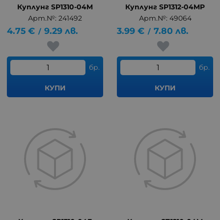
Куплунг SP1310-04M
Куплунг SP1312-04MP
Арт.№: 241492
Арт.№: 49064
4.75
€
9.29
лв.
3.99
€
7.80
лв.
/
/
бр.
бр.
КУПИ
КУПИ