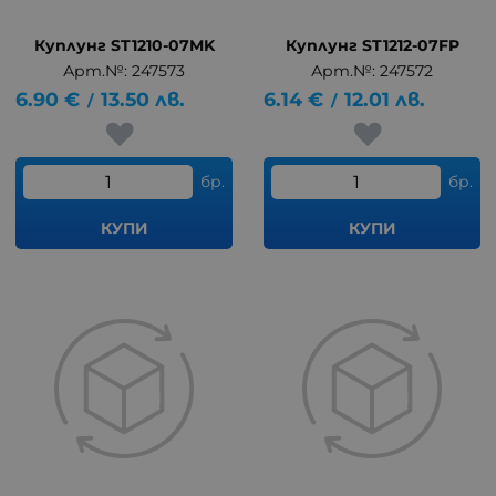
Куплунг ST1210-07MK
Куплунг ST1212-07FP
Арт.№: 247573
Арт.№: 247572
6.90
€
13.50
лв.
6.14
€
12.01
лв.
/
/
бр.
бр.
КУПИ
КУПИ