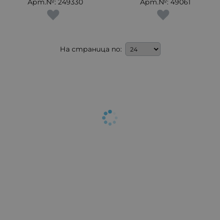
Арт.№: 249330
Арт.№: 49061
На страница по: