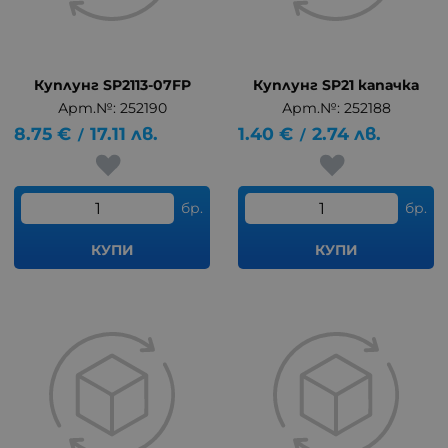
Куплунг SP2113-07FP
Куплунг SP21 капачка
Арт.№: 252190
Арт.№: 252188
8.75
€
17.11
лв.
1.40
€
2.74
лв.
/
/
бр.
бр.
КУПИ
КУПИ