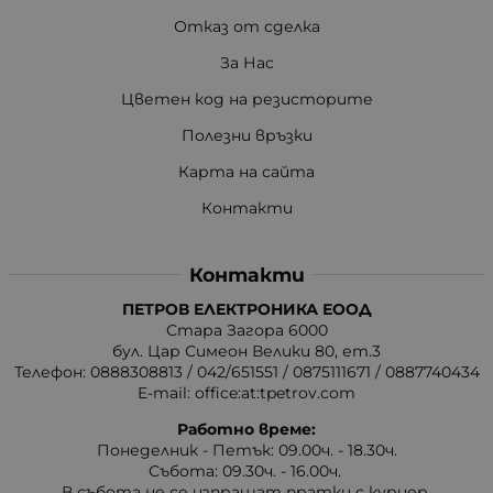
Отказ от сделка
За Нас
Цветен код на резисторите
Полезни връзки
Карта на сайта
Контакти
Контакти
ПЕТРОВ ЕЛЕКТРОНИКА ЕООД
Стара Загора 6000
бул. Цар Симеон Велики 80, ет.3
Телефон:
0888308813
/
042/651551
/
0875111671
/
0887740434
E-mail:
office:at:tpetrov.com
Работно време:
Понеделник - Петък: 09.00ч. - 18.30ч.
Събота: 09.30ч. - 16.00ч.
В събота не се изпращат пратки с куриер.