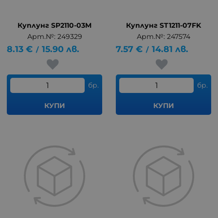
Куплунг SP2110-03M
Куплунг ST1211-07FK
Арт.№: 249329
Арт.№: 247574
8.13
€
15.90
лв.
7.57
€
14.81
лв.
/
/
бр.
бр.
КУПИ
КУПИ