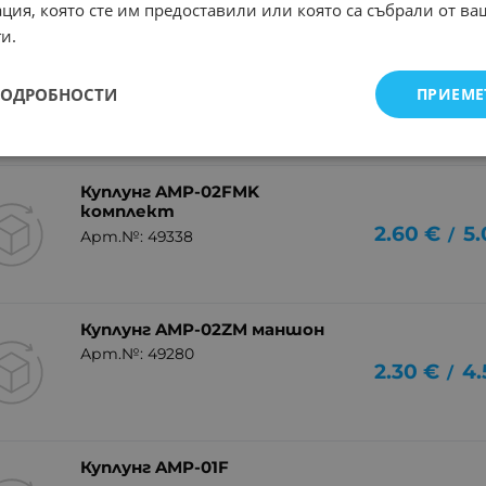
ция, която сте им предоставили или която са събрали от в
и.
Куплунг 6.1 MNL-09F1
Арт.№: 49547
ПОДРОБНОСТИ
ПРИЕМЕ
1.02
€
1
/
Куплунг AMP-02FMK
комплект
2.60
€
5.
/
Арт.№: 49338
Куплунг AMP-02ZM маншон
Арт.№: 49280
2.30
€
4.
/
Куплунг AMP-01F