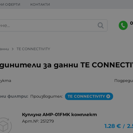
НИ ОФЕРТИ
КОНТАКТИ
0
данни
TE CONNECTIVITY
динители за данни TE CONNECTI
дукта
Подреди 
ани филтри:
Производител:
TE CONNECTIVITY
Куплунг AMP-01FMK комплект
Арт.№: 251279
1.28
€
2.
/