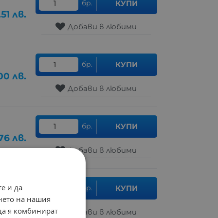
бр.
КУПИ
.51
лв.
Добави в любими
бр.
КУПИ
.00
лв.
Добави в любими
бр.
КУПИ
76
лв.
Добави в любими
е и да
бр.
КУПИ
90
лв.
нето на нашия
 да я комбинират
Добави в любими