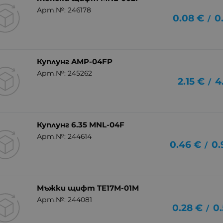
Арт.№: 246178
0.08
€
0
/
Куплунг AMP-04FP
Арт.№: 245262
2.15
€
4
/
Куплунг 6.35 MNL-04F
Арт.№: 244614
0.46
€
0.
/
Мъжки щифт TE17М-01M
Арт.№: 244081
0.28
€
0.
/