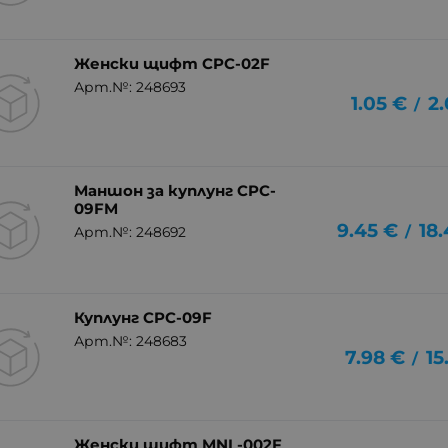
Женски щифт CPC-02F
Арт.№: 248693
1.05
€
2.
/
Маншон за куплунг CPC-
09FM
9.45
€
18
/
Арт.№: 248692
Куплунг CPC-09F
Арт.№: 248683
7.98
€
15
/
Женски щифт MNL-002F