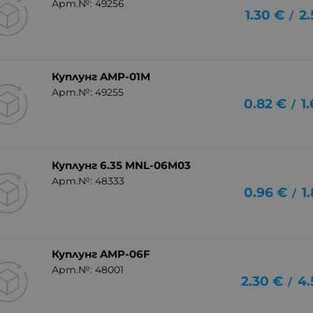
Арт.№: 49256
1.30
€
2.
/
Куплунг AMP-01M
Арт.№: 49255
0.82
€
1
/
Куплунг 6.35 MNL-06M03
Арт.№: 48333
0.96
€
1
/
Куплунг AMP-06F
Арт.№: 48001
2.30
€
4.
/