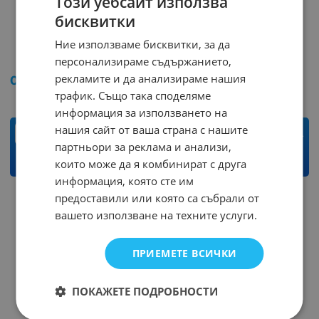
Този уебсайт използва
бисквитки
Ние използваме бисквитки, за да
Куплунг 5.08 ZZS-04F
Куплунг 2.50 NX-02F
персонализираме съдържанието,
Арт.№: 40920
Арт.№: 40829
рекламите и да анализираме нашия
0.10
€
0.20
лв.
0.06
€
0.12
лв.
/
/
трафик. Също така споделяме
информация за използването на
нашия сайт от ваша страна с нашите
бр.
бр.
партньори за реклама и анализи,
които може да я комбинират с друга
КУПИ
КУПИ
информация, която сте им
предоставили или която са събрали от
вашето използване на техните услуги.
ПРИЕМЕТЕ ВСИЧКИ
ПОКАЖЕТЕ ПОДРОБНОСТИ