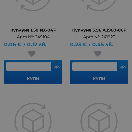
Куплунг 1.50 NX-04F
Куплунг 3.96 A3960-06F
Арт.№: 249104
Арт.№: 241923
0.06
€
0.12
лв.
0.23
€
0.45
лв.
/
/
бр.
бр.
КУПИ
КУПИ