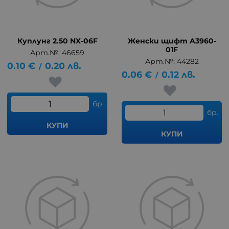
Куплунг 2.50 NX-06F
Женски щифт A3960-
01F
Арт.№: 46659
Арт.№: 44282
0.10
€
0.20
лв.
/
0.06
€
0.12
лв.
/
бр.
бр.
КУПИ
КУПИ