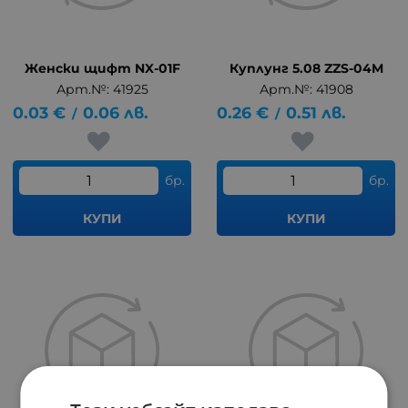
Женски щифт NX-01F
Куплунг 5.08 ZZS-04M
Арт.№: 41925
Арт.№: 41908
0.03
€
0.06
лв.
0.26
€
0.51
лв.
/
/
бр.
бр.
КУПИ
КУПИ