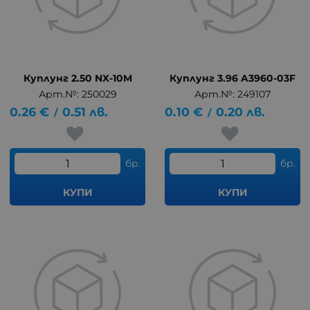
Куплунг 2.50 NX-10M
Куплунг 3.96 A3960-03F
Арт.№: 250029
Арт.№: 249107
0.26
€
0.51
лв.
0.10
€
0.20
лв.
/
/
бр.
бр.
КУПИ
КУПИ