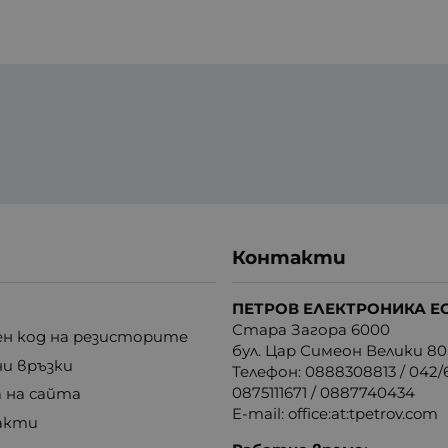
Контакти
ПЕТРОВ ЕЛЕКТРОНИКА Е
Стара Загора 6000
н код на резисторите
бул. Цар Симеон Велики 80
ни връзки
Телефон:
0888308813
/
042/6
0875111671
/
0887740434
 на сайта
E-mail:
office:at:tpetrov.com
акти