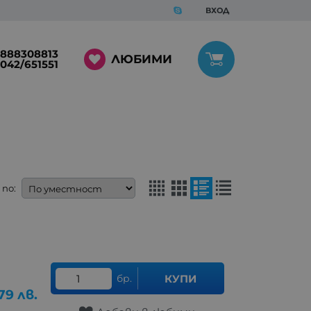
ВХОД
888308813
ЛЮБИМИ
042/651551
по:
бр.
КУПИ
79
лв.