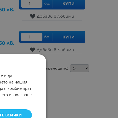
бр.
КУПИ
60
лв.
Добави в любими
бр.
КУПИ
50
лв.
Добави в любими
На страница по:
е и да
нето на нашия
 да я комбинират
ашето използване
ТЕ ВСИЧКИ