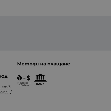
Методи на плащане
ООД
, ет.3
51551
/