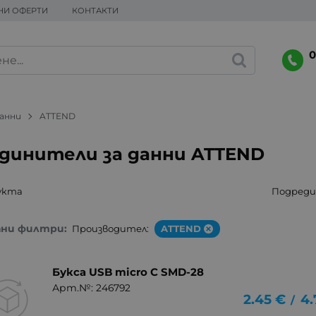
НИ ОФЕРТИ
КОНТАКТИ
0
данни
ATTEND
динители за данни ATTEND
укта
Подреди 
ани филтри:
Производител:
ATTEND
Букса USB micro C SMD-28
Арт.№: 246792
2.45
€
4.
/