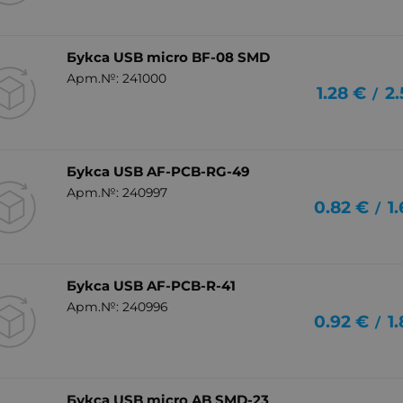
Букса USB micro BF-08 SMD
Арт.№: 241000
1.28
€
2.
/
Букса USB AF-PCB-RG-49
Арт.№: 240997
0.82
€
1
/
Букса USB AF-PCB-R-41
Арт.№: 240996
0.92
€
1
/
Букса USB micro AB SMD-23