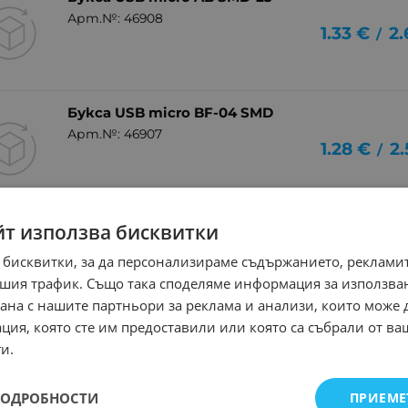
Арт.№: 46908
1.33
€
2.
/
Букса USB micro BF-04 SMD
Арт.№: 46907
1.28
€
2.
/
йт използва бисквитки
 бисквитки, за да персонализираме съдържанието, рекламит
шия трафик. Също така споделяме информация за използва
рана с нашите партньори за реклама и анализи, които може
ция, която сте им предоставили или която са събрали от в
и.
ПОДРОБНОСТИ
ПРИЕМЕ