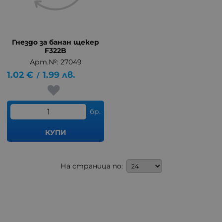
Гнездо за банан щекер
F322B
Арт.№: 27049
1.02
€
1.99
лв.
/
бр.
КУПИ
На страница по: