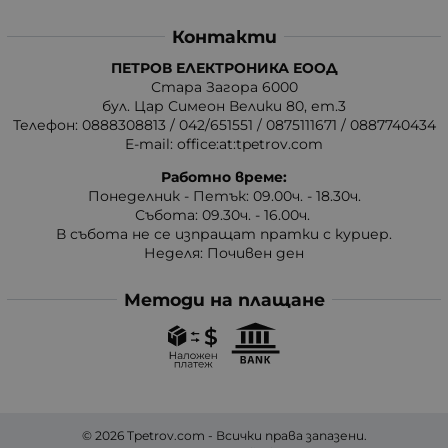
Контакти
ПЕТРОВ ЕЛЕКТРОНИКА ЕООД
Стара Загора 6000
бул. Цар Симеон Велики 80, ет.3
Телефон:
0888308813
/
042/651551
/
0875111671
/
0887740434
E-mail:
office:at:tpetrov.com
Работно време:
Понеделник - Петък: 09.00ч. - 18.30ч.
Събота: 09.30ч. - 16.00ч.
В събота не се изпращат пратки с куриер.
Неделя: Почивен ден
Методи на плащане
© 2026
Tpetrov.com
- Всички права запазени.