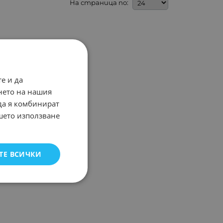
На страница по:
е и да
нето на нашия
 да я комбинират
ашето използване
ТЕ ВСИЧКИ