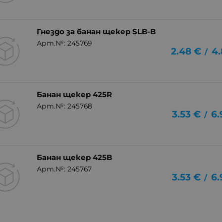
Гнездо за банан щекер SLB-B
Арт.№: 245769
2.48
€
4.
/
Банан щекер 425R
Арт.№: 245768
3.53
€
6.
/
Банан щекер 425B
Арт.№: 245767
3.53
€
6.
/