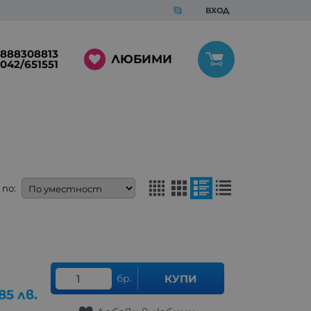
ВХОД
888308813
ЛЮБИМИ
042/651551
по:
бр.
КУПИ
85
лв.