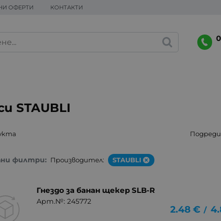
НИ ОФЕРТИ
КОНТАКТИ
0
си STAUBLI
укта
Подреди 
ани филтри:
Производител:
STAUBLI
Гнездо за банан щекер SLB-R
Арт.№: 245772
2.48
€
4.
/