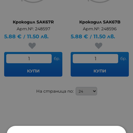
Крокодил SAK67R
Крокодил SAK67B
Арт.№: 248597
Арт.№: 248596
5.88
€
11.50
лв.
5.88
€
11.50
лв.
/
/
бр.
бр.
КУПИ
КУПИ
На страница по: