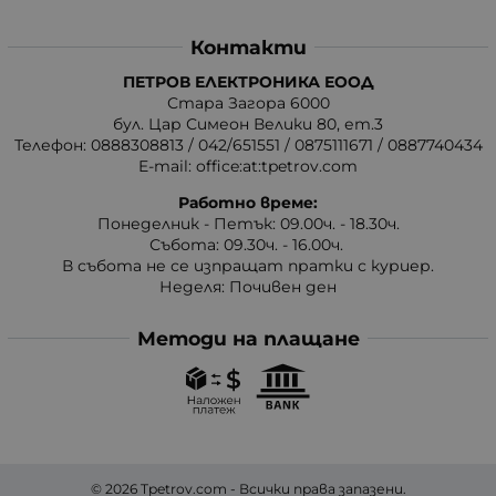
Контакти
ПЕТРОВ ЕЛЕКТРОНИКА ЕООД
Стара Загора 6000
бул. Цар Симеон Велики 80, ет.3
Телефон:
0888308813
/
042/651551
/
0875111671
/
0887740434
E-mail:
office:at:tpetrov.com
Работно време:
Понеделник - Петък: 09.00ч. - 18.30ч.
Събота: 09.30ч. - 16.00ч.
В събота не се изпращат пратки с куриер.
Неделя: Почивен ден
Методи на плащане
© 2026
Tpetrov.com
- Всички права запазени.