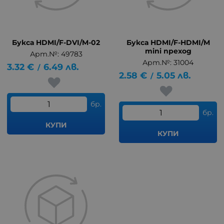
Букса HDMI/F-DVI/M-02
Букса HDMI/F-HDMI/M
mini преход
Арт.№: 49783
Арт.№: 31004
3.32
€
6.49
лв.
/
2.58
€
5.05
лв.
/
бр.
бр.
КУПИ
КУПИ