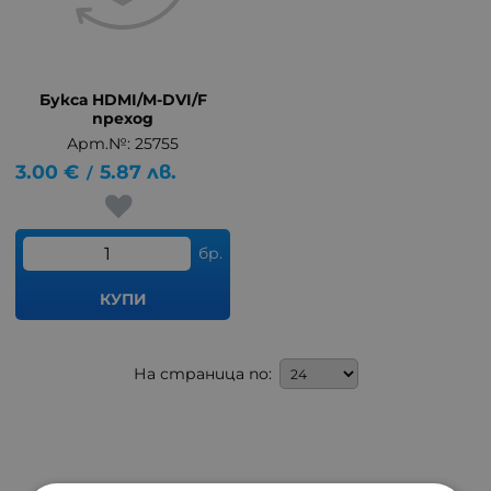
Букса HDMI/M-DVI/F
преход
Арт.№: 25755
3.00
€
5.87
лв.
/
бр.
КУПИ
На страница по: