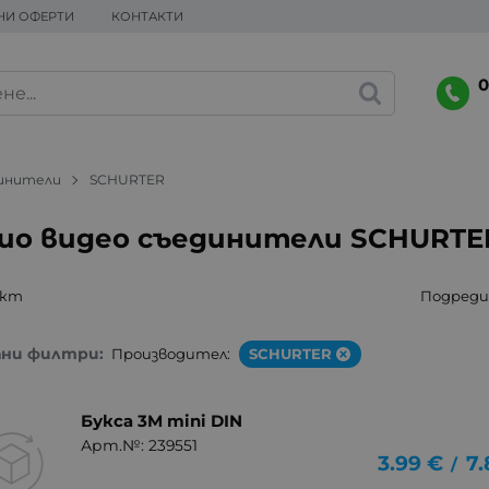
НИ ОФЕРТИ
КОНТАКТИ
0
динители
SCHURTER
ио видео съединители SCHURTE
укт
Подреди 
ани филтри:
Производител:
SCHURTER
Букса 3M mini DIN
Арт.№: 239551
3.99
€
7.
/