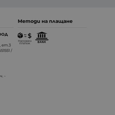
Методи на плащане
ООД
, ет.3
51551
/
. -