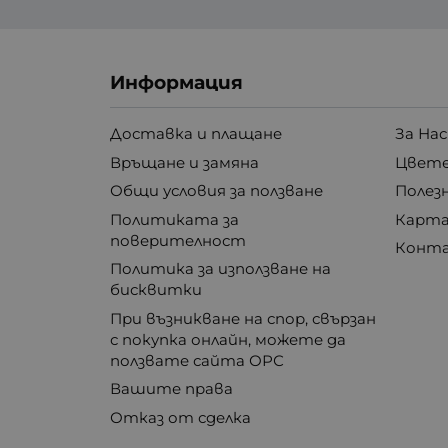
Информация
Доставка и плащане
За Нас
Връщане и замяна
Цвете
Общи условия за ползване
Полез
Политиката за
Карта
поверителност
Конт
Политика за използване на
бисквитки
При възникване на спор, свързан
с покупка онлайн, можете да
ползвате сайта ОРС
Вашите права
Отказ от сделка