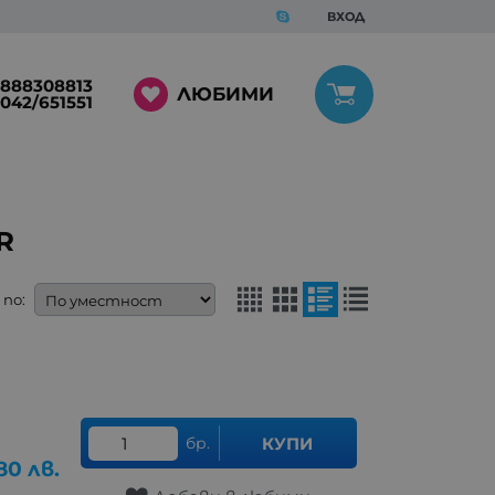
ВХОД
888308813
ЛЮБИМИ
042/651551
R
по:
бр.
КУПИ
80
лв.