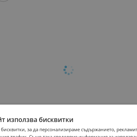
йт използва бисквитки
 бисквитки, за да персонализираме съдържанието, рекламит
шия трафик. Също така споделяме информация за използва