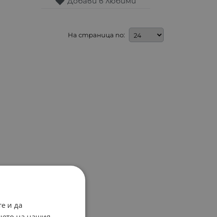
Добави в любими
На страница по:
е и да
нето на нашия