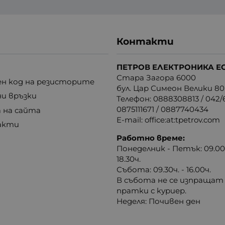
Контакти
ПЕТРОВ ЕЛЕКТРОНИКА Е
Стара Загора 6000
н код на резисторите
бул. Цар Симеон Велики 80
ни връзки
Телефон:
0888308813
/
042/6
0875111671
/
0887740434
 на сайта
E-mail:
office:at:tpetrov.com
акти
Работно време:
Понеделник - Петък: 09.00ч
18.30ч.
Събота: 09.30ч. - 16.00ч.
В събота не се изпращат
пратки с куриер.
Неделя: Почивен ден