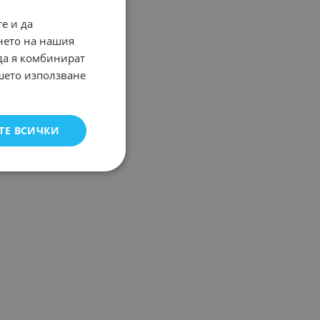
е и да
нето на нашия
 да я комбинират
ашето използване
ТЕ ВСИЧКИ