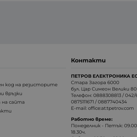
Контакти
ПЕТРОВ ЕЛЕКТРОНИКА Е
Стара Загора 6000
н код на резисторите
бул. Цар Симеон Велики 80
ни връзки
Телефон:
0888308813
/
042/6
0875111671
/
0887740434
 на сайта
E-mail:
office:at:tpetrov.com
акти
Работно време:
Понеделник - Петък: 09.00ч
18.30ч.