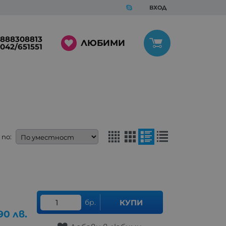
ВХОД
888308813
ЛЮБИМИ
042/651551
по:
бр.
КУПИ
90
лв.