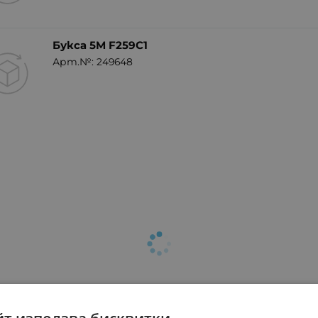
Букса 5M F259C1
Арт.№: 249648