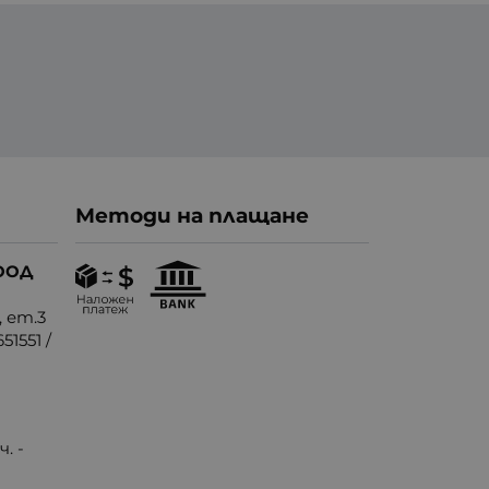
Методи на плащане
ООД
, ет.3
51551
/
. -