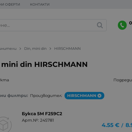
НИ ОФЕРТИ
КОНТАКТИ
0
динители
Din, mini din
HIRSCHMANN
, mini din HIRSCHMANN
укта
Подреди 
ани филтри:
Производител:
HIRSCHMANN
Букса 5M F259C2
Арт.№: 245781
4.55
€
8.
/