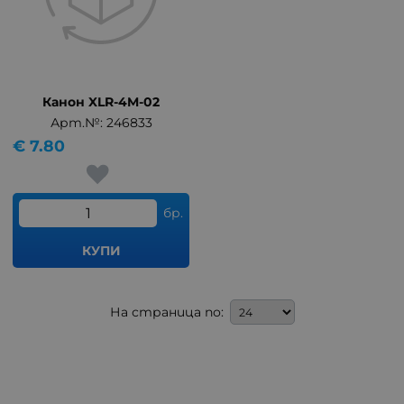
Канон XLR-4M-02
Арт.№: 246833
€
7.80
бр.
КУПИ
На страница по: