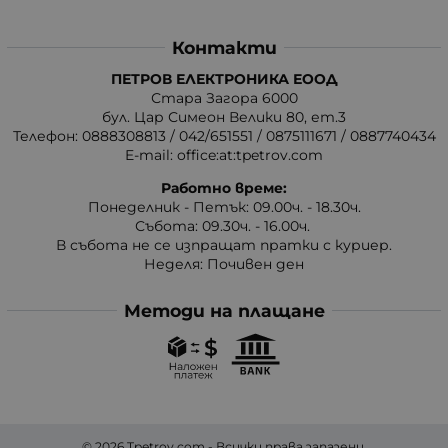
Контакти
ПЕТРОВ ЕЛЕКТРОНИКА ЕООД
Стара Загора 6000
бул. Цар Симеон Велики 80, ет.3
Телефон:
0888308813
/
042/651551
/
0875111671
/
0887740434
E-mail:
office:at:tpetrov.com
Работно време:
Понеделник - Петък: 09.00ч. - 18.30ч.
Събота: 09.30ч. - 16.00ч.
В събота не се изпращат пратки с куриер.
Неделя: Почивен ден
Методи на плащане
© 2026
Tpetrov.com
- Всички права запазени.