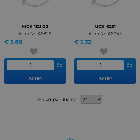
MCX-1121 02
MCX-6251
Арт.№: 46826
Арт.№: 46063
€
5.88
€
3.32
бр.
бр.
КУПИ
КУПИ
На страница по: