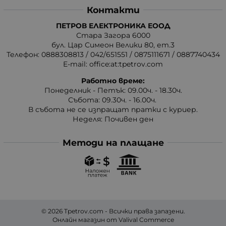
Контакти
ПЕТРОВ ЕЛЕКТРОНИКА ЕООД
Стара Загора 6000
бул. Цар Симеон Велики 80, ет.3
Телефон:
0888308813
/
042/651551
/
0875111671
/
0887740434
E-mail:
office:at:tpetrov.com
Работно време:
Понеделник - Петък: 09.00ч. - 18.30ч.
Събота: 09.30ч. - 16.00ч.
В събота не се изпращат пратки с куриер.
Неделя: Почивен ден
Методи на плащане
© 2026
Tpetrov.com
- Всички права запазени.
Онлайн магазин от
Valival Commerce