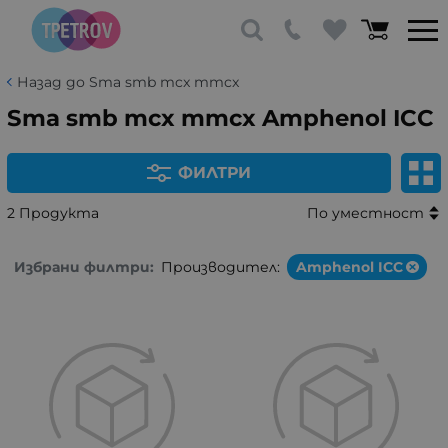
Назад до Sma smb mcx mmcx
Sma smb mcx mmcx Amphenol ICC
ФИЛТРИ
2 Продукта
По уместност
Избрани филтри:
Производител:
Amphenol ICC