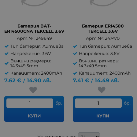
Батерия BAT-
Батерия ER14500
ER14500CNA TEKCELL 3.6V
TEKCELL 3.6V
Арт.№: 249649
Арт.№: 247470
Тип батерия: Литиева
Тип батерия: Литиева
Напрежение: 3.6V
Напрежение: 3.6V
Външни размери:
Външни размери:
14.3x49.5mm
14.3x49.5mm
Капацитет: 2400mAh
Капацитет: 2400mAh
7.62
€
14.90
лв.
7.41
€
14.49
лв.
/
/
бр.
бр.
КУПИ
КУПИ
На страница по: