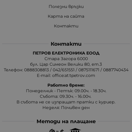
Полезни връзки
Карта на сайта
Контакти
Контакти
ПЕТРОВ ЕЛЕКТРОНИКА ЕООД
Стара Загора 6000
бул. Цар Симеон Велики 80, ет.3
Телефон:
0888308813
/
042/651551
/
0875111671
/
0887740434
E-mail:
office:at:tpetrov.com
Работно време:
Понеделник - Петък: 09.00ч. - 18.30ч.
Събота: 09.30ч. - 16.00ч.
В събота не се изпращат пратки с куриер.
Неделя: Почивен ден
Методи на плащане